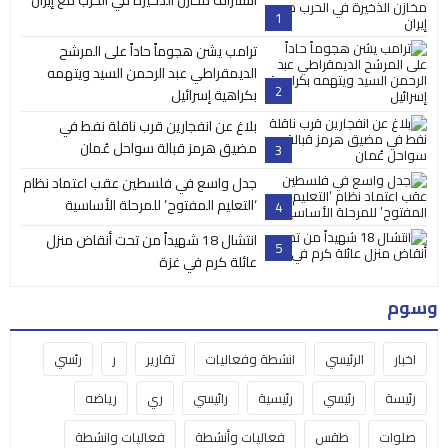
1
ترامب يشن هجوماً حاداً على المرشح
الديمقراطي عبد الرحمن السيد ويتهمه
2
بكراهية إسرائيل
بلاغ عن انفجارين قرب ناقلة نفط في
مضيق هرمز قبالة سواحل عُمان
3
جدل واسع في فلسطين عقب اعتماد نظام
‘التعليم المفتوح’ للمرحلة الأساسية
4
انتشال 18 شهيداً من تحت أنقاض منزل
5
عائلة كرم في غزة
وسوم
اخبار
الرئيسي
انشطة وفعاليات
تقارير
ر
رئسي
رئيسة
رئيسي
رئيسية
رائيسي
ري
رياضه
صلوات
طقس
فعاليات وأنشطة
فعاليات وانشطة