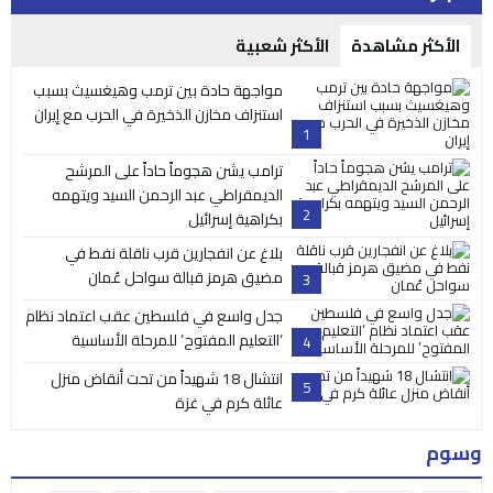
جدل واسع في فلسطين عقب اعتماد نظام
‘التعليم المفتوح’ للمرحلة الأساسية
4
انتشال 18 شهيداً من تحت أنقاض منزل
5
عائلة كرم في غزة
وسوم
اخبار
الرئيسي
انشطة وفعاليات
تقارير
ر
رئسي
رئيسة
رئيسي
رئيسية
رائيسي
ري
رياضه
صلوات
طقس
فعاليات وأنشطة
فعاليات وانشطة
فيديو كليب
فيسبوك
قصص وتقارير
لوين رايحين
محلي
منوعات
البث المباشر
مكتبة الفيديو
من نحن
اتصل بنا