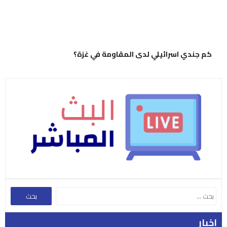
اخبار
الأكثر مشاهدة
الأكثر شعبية
مواجهة حادة بين ترمب وهيغسيث بسبب
استنزاف مخازن الذخيرة في الحرب مع إيران
1
ترامب يشن هجوماً حاداً على المرشح
الديمقراطي عبد الرحمن السيد ويتهمه
2
بكراهية إسرائيل
بلاغ عن انفجارين قرب ناقلة نفط في
مضيق هرمز قبالة سواحل عُمان
3