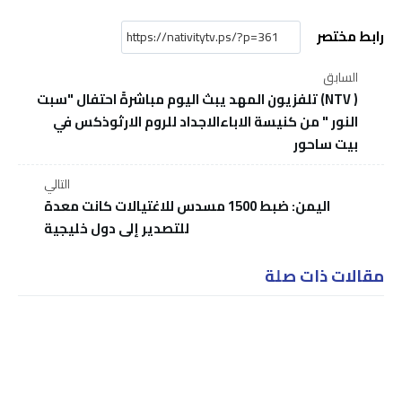
رابط مختصر
السابق
( NTV) تلفزيون المهد يبث اليوم مباشرةً احتفال "سبت
النور " من كنيسة الاباءالاجداد للروم الارثوذكس في
بيت ساحور
التالي
اليمن: ضبط 1500 مسدس للاغتيالات كانت معدة
للتصدير إلى دول خليجية
مقالات ذات صلة
إصابة 4 أشخاص على الأقل في إطلاق نار بمنطقة غرب برلين