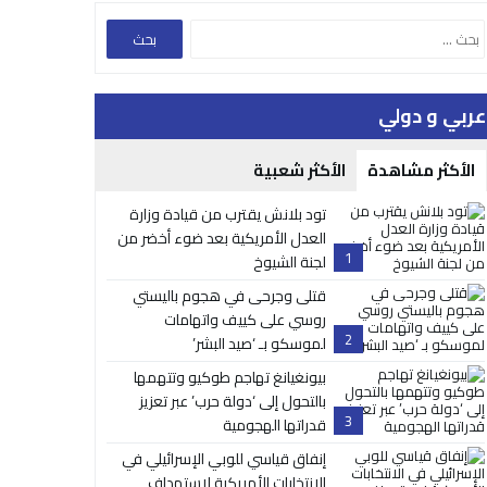
عربي و دولي
الأكثر مشاهدة
الأكثر شعبية
تود بلانش يقترب من قيادة وزارة
العدل الأمريكية بعد ضوء أخضر من
1
لجنة الشيوخ
قتلى وجرحى في هجوم باليستي
روسي على كييف واتهامات
2
لموسكو بـ ‘صيد البشر’
بيونغيانغ تهاجم طوكيو وتتهمها
بالتحول إلى ‘دولة حرب’ عبر تعزيز
3
قدراتها الهجومية
إنفاق قياسي للوبي الإسرائيلي في
الانتخابات الأمريكية لاستهداف