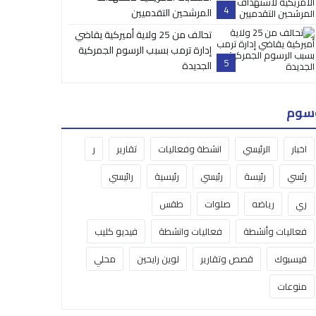
4
المرشحين التقدميين
تحالف من 25 ولاية أميركية يقاضي
إدارة ترمب بسبب الرسوم الجمركية
5
الجديدة
سوم
اخبار
الرئيسي
انشطة وفعاليات
تقارير
ر
رئسي
رئيسة
رئيسي
رئيسية
رائيسي
ري
رياضه
صلوات
طقس
فعاليات وأنشطة
فعاليات وانشطة
فيديو كليب
فيسبوك
قصص وتقارير
لوين رايحين
محلي
منوعات