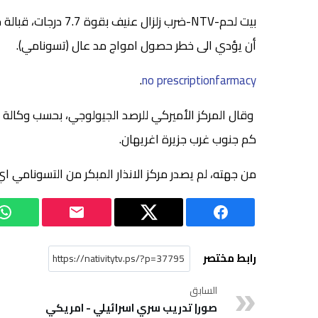
بيت لحم-NTV-ضرب زلزا
أن يؤدي الى خطر حصول امواج مد عال (تسونامي).
.
no prescriptionfarmacy
كم جنوب غرب جزيرة اغريهان
.
من جهته، لم يصدر مركز الانذار المبكر من التسونامي ا
رابط مختصر
السابق
صور| تدريب سري اسرائيلي - امريكي