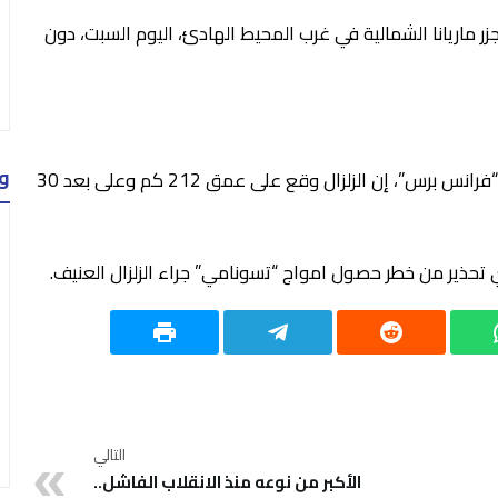
ل عنيف بقوة 7.7 درجات، قبالة جزر ماريانا الشمالية في غرب المحيط الهادئ، اليوم السبت، دون
و
وقال المركز الأميركي للرصد الجيولوجي، بحسب وكالة “فرانس برس”، إن الزلزال وقع على عمق 212 كم وعلى بعد 30
ي تحذير من خطر حصول امواج “تسونامي” جراء الزلزال العنيف
.
التالي
الأكبر من نوعه منذ الانقلاب الفاشل..