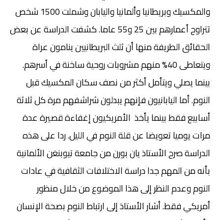
والمكسيك وبريطانيا وألمانيا واليابان وشملت 1500 شخص
تتراوح أعمارهم بين 25 و55 عاما. كشفت الدراسة عن بعض
الحقائق الطريفة منها أن ثلث البريطانيين ينامون عراة
ويتعاطى 40% منهم مشروبات روحية ساخنة في أسرهم.
بينما يصلي ويتأمل أكثر من نصف سكان المكسيك قبل
النوم. أما اليابانيون فإنهم يبدلون شراشفهم مرة كل ثلاثة
أسابيع فقط بينما يأخذ الأمريكيون إغفاءة قصيرة عدة
مرات يوميا تعويضا عن قلة النوم في الليل. ردا على هذه
الدراسة صرح الأستاذ يان بورن من جامعة تيوبنغن الألمانية
بأنه من المهم جدا دراسة الاختلافات الثقافية في عادات
النوم وعدم النظر إلى هذا الموضوع من خلال منظور
أمريكي فقط. أشار الأستاذ إلى ارتباط النوم بصحة الإنسان