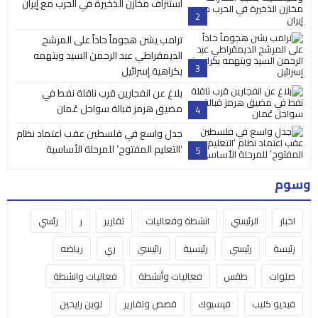
استنزاف مخازن الذخيرة في الحرب مع إيران
2
ترامب يشن هجوماً حاداً على المرشح
الديمقراطي عبد الرحمن السيد ويتهمه
3
بكراهية إسرائيل
بلاغ عن انفجارين قرب ناقلة نفط في
مضيق هرمز قبالة سواحل عُمان
4
جدل واسع في فلسطين عقب اعتماد نظام
‘التعليم المفتوح’ للمرحلة الأساسية
5
وسوم
اخبار
الرئيسي
انشطة وفعاليات
تقارير
ر
رئسي
رئيسة
رئيسي
رئيسية
رائيسي
ري
رياضه
صلوات
طقس
فعاليات وأنشطة
فعاليات وانشطة
فيديو كليب
فيسبوك
قصص وتقارير
لوين رايحين