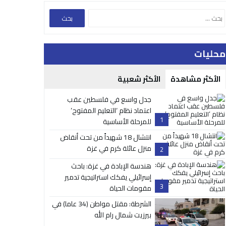
محليات
الأكثر مشاهدة
الأكثر شعبية
جدل واسع في فلسطين عقب
اعتماد نظام ‘التعليم المفتوح’
1
للمرحلة الأساسية
انتشال 18 شهيداً من تحت أنقاض
منزل عائلة كرم في غزة
2
هندسة الإبادة في غزة: باحث
إسرائيلي يفكك استراتيجية تدمير
3
مقومات الحياة
الشرطة: مقتل مواطن (34 عاما) في
بيرزيت شمال رام الله