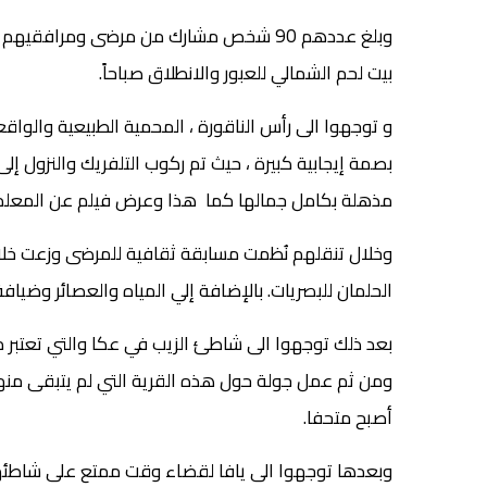
وبلغ عددهم 90 شخص مشارك من مرضى ومراف
بيت لحم الشمالي للعبور والانطلاق صباحاً.
و توجهوا الى رأس الناقورة ، المحمية الطبيعية والواقع
بصمة إيجابية كبيرة ، حيث تم ركوب التلفريك والنزول إلى
مذهلة بكامل جمالها كما هذا وعرض فيلم عن المعلم
وخلال تنقلهم نُظمت مسابقة ثقافية للمرضى وزعت خل
الحلمان للبصريات. بالإضافة إلي المياه والعصائر وضياف
بعد ذلك توجهوا الى شاطئ الزيب في عكا والتي تعتبر
ومن ثم عمل جولة حول هذه القرية التي لم يتبقى منها
أصبح متحفا.
وبعدها توجهوا الى يافا لقضاء وقت ممتع على شاطئها