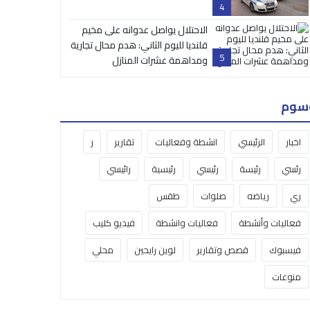
4
الاحتلال يواصل عدوانه على مخيم
قلنديا لليوم الثاني: هدم محال تجارية
5
ومداهمة عشرات المنازل
سوم
اخبار
الرئيسي
انشطة وفعاليات
تقارير
ر
رئسي
رئيسة
رئيسي
رئيسية
رائيسي
ري
رياضه
صلوات
طقس
فعاليات وأنشطة
فعاليات وانشطة
فيديو كليب
فيسبوك
قصص وتقارير
لوين رايحين
محلي
منوعات