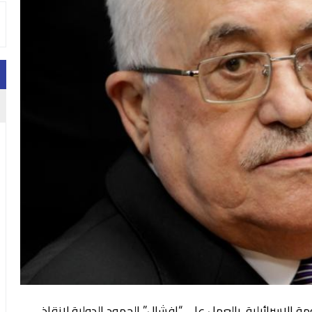
 الإسرائيلية، بالعمل على “إفشال” الجهود الدولية لإنقاذ