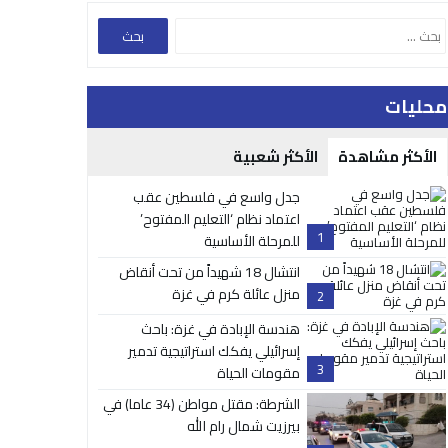
محليات
الأكثر مشاهدة
الأكثر شعبية
جدل واسع في فلسطين عقب
اعتماد نظام ‘التعليم المفتوح’
1
للمرحلة الأساسية
انتشال 18 شهيداً من تحت أنقاض
منزل عائلة كرم في غزة
2
هندسة الإبادة في غزة: باحث
إسرائيلي يفكك استراتيجية تدمير
3
مقومات الحياة
الشرطة: مقتل مواطن (34 عاما) في
بيرزيت شمال رام الله