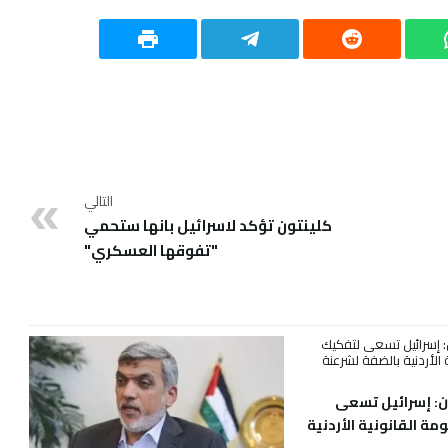
التالي
كلينتون تؤكد لاسرائيل بانها ستحمي
"تفوقها العسكري"
ن: إسرائيل تسعى
ة القانونية الأردنية
 الاستيطان