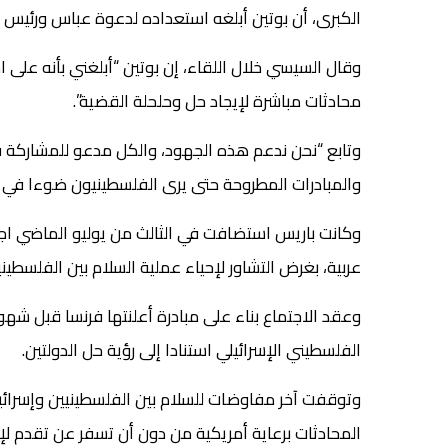
الكبرى، أن بوتين أبلغه استعداده لدعوة عباس ورئيس الوز
وقال السيسي خلال اللقاء، إن بوتين “أبلغني بأنه على
محادثات مباشرة لإيجاد حل وحلحلة القضية”.
وتابع “نحن ندعم هذه الجهود، والكل مدعو للمشاركة ف
والمبادرات المطروحة حتى يرى الفلسطينيون ضوءا في نه
عربية، بغرض التشاور لإحياء عملية السلام بين الفلسطيني
وعقد الاجتماع بناء على مبادرة أعلنتها فرنسا قبل شهو
الفلسطيني الإسرائيلي استنادا إلى رؤية حل الدولتين.
المحادثات برعاية أمريكية من دون أن تسفر عن تقدم لإن