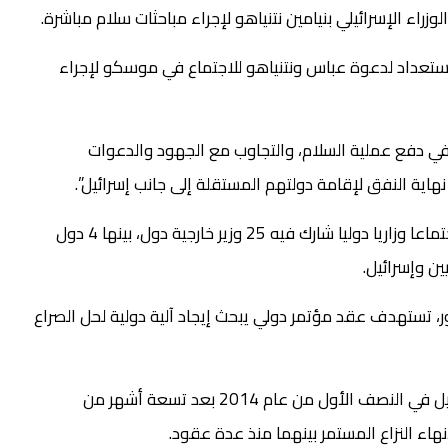
راء الإسرائيلي بنيامين نتنياهو لإجراء مباحثات سلام مباشرة.
 استعداد لدعوة عباس ونتنياهو للاجتماع في موسكو لإجراء
ي دفع عملية السلام، والتجاوب مع الجهود والدعوات
اية النفق لإقامة دولتهم المستقلة إلى جانب إسرائيل”.
وكانت باريس استضافت في الثالث من يوليو الماضي اجتماعا وزاريا دوليا شارك فيه 25 وزير خارجية دول، بينها 4 دول
ين وإسرائيل.
ر، تستهدف عقد مؤتمر دولي يبحث إيجاد آلية دولية لحل الصراع
وتوقفت آخر مفاوضات للسلام بين الفلسطينيين وإسرائيل في النصف الأول من عام 2014 بعد تسعة أشهر من
هاء النزاع المستمر بينهما منذ عدة عقود.