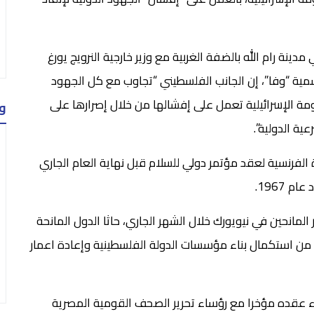
ينة رام الله بالضفة الغربية مع وزير خارجية النرويج يورغ
رسمية “وفا”، إن الجانب الفلسطيني “تجاوب مع كل الجهود
كومة الإسرائيلية تعمل على إفشالها من خلال إصرارها على
و
ة الدولية”.
لفرنسية لعقد مؤتمر دولي للسلام قبل نهاية العام الجاري
1967.
لمانحين في نيويورك خلال الشهر الجاري، حاثا الدول المانحة
 من استكمال بناء مؤسسات الدولة الفلسطينية وإعادة اعمار
ء عقده مؤخرا مع رؤساء تحرير الصحف القومية المصرية