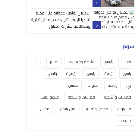
4
الاحتلال يواصل عدوانه على مخيم
قلنديا لليوم الثاني: هدم محال تجارية
5
ومداهمة عشرات المنازل
سوم
اخبار
الرئيسي
انشطة وفعاليات
تقارير
ر
رئسي
رئيسة
رئيسي
رئيسية
رائيسي
ري
رياضه
صلوات
طقس
فعاليات وأنشطة
فعاليات وانشطة
فيديو كليب
فيسبوك
قصص وتقارير
لوين رايحين
محلي
منوعات