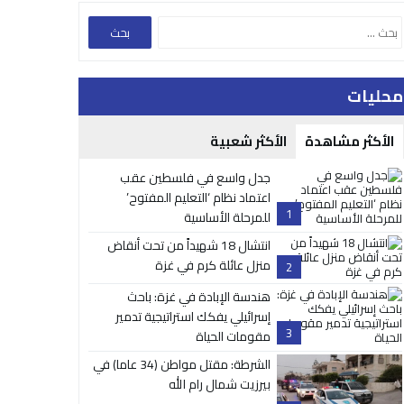
محليات
الأكثر مشاهدة
الأكثر شعبية
جدل واسع في فلسطين عقب
اعتماد نظام ‘التعليم المفتوح’
1
للمرحلة الأساسية
انتشال 18 شهيداً من تحت أنقاض
منزل عائلة كرم في غزة
2
هندسة الإبادة في غزة: باحث
إسرائيلي يفكك استراتيجية تدمير
3
مقومات الحياة
الشرطة: مقتل مواطن (34 عاما) في
بيرزيت شمال رام الله