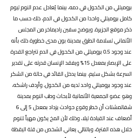
بروميللي من الكحول في دمه، بينما يُعادل عدم النوم ليوم
كامل بروميللي واحدا من الكحول في الدم، ذلك حسب ما
ذكر موقع الجزيرة. ويوضح سفين راديماخر من المجلس
الألماني لسلامة الطرق بمدينة بون مدى خطورة ذلك بأنه
عند وجود 0.5 بروميللي من الكحول في الدم تتراجع القدرة
على الإبصار بمعدل 15% ويفقد الإنسان قدرته على تقدير
السرعة بشكل سليم، بينما يدخل القائد في حالة من السُكر
عند وجود بروميللي واحد لديه من الكحول. وأردف راشكه،
وهو عضو الجمعية الألمانية لأبحاث وطب النوم بمدينة
شفالمشتات أن خطر وقوع حوادث يزداد بمعدل 5 إلى 6
أضعاف عند القيادة ليلا، وذلك لأن المخ يكون مهيأ للنوم
خلال هذه الفترة، وبالتالي يعاني الشخص من قلة اليقظة