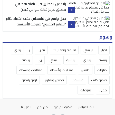
بلاغ عن انفجارين قرب ناقلة نفط في
مضيق هرمز قبالة سواحل عُمان
4
جدل واسع في فلسطين عقب اعتماد نظام
‘التعليم المفتوح’ للمرحلة الأساسية
5
وسوم
اخبار
الرئيسي
انشطة وفعاليات
تقارير
ر
رئسي
رئيسة
رئيسي
رئيسية
رائيسي
ري
رياضه
صلوات
طقس
فعاليات وأنشطة
فعاليات وانشطة
فيديو كليب
فيسبوك
قصص وتقارير
لوين رايحين
محلي
منوعات
البث المباشر
مكتبة الفيديو
من نحن
اتصل بنا