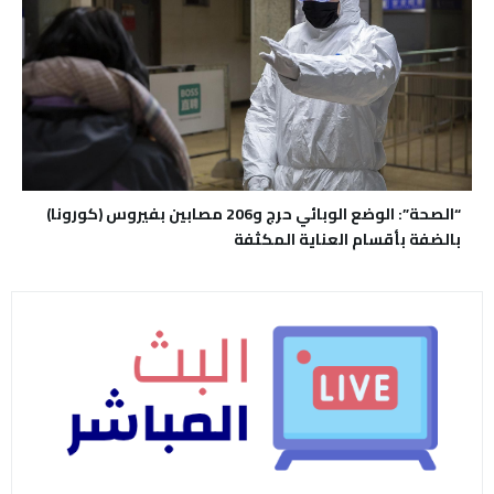
“الصحة”: الوضع الوبائي حرج و206 مصابين بفيروس (كورونا)
بالضفة بأقسام العناية المكثفة