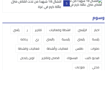
انتشال 18 شهيداً من تحت أنقاض منزل
5
عائلة كرم في غزة
وسوم
اخبار
الرئيسي
انشطة وفعاليات
تقارير
ر
رئسي
رئيسة
رئيسي
رئيسية
رائيسي
ري
رياضه
صلوات
طقس
فعاليات وأنشطة
فعاليات وانشطة
فيديو كليب
فيسبوك
قصص وتقارير
لوين رايحين
محلي
منوعات
البث المباشر
مكتبة الفيديو
من نحن
اتصل بنا
Nativity TV | تلفزيون المهد © 2025 جميع الحقوق محفوظة