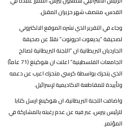
الرئيس الاسرائيلي شمعون بيرس، المقرر عقده في
القدس، منتصف شهر حزيران المقبل.
وجاء في التقرير الذي نشره الموقع الالكتروني
لصحيفة “يديعوت احرونوت” نقلاً عن صحيفة
الجارديان البريطانية ان “اللجنة البريطانية لصالح
الجامعات الفلسطينية” اعلنت ان هوكينغ (71 عاماً)
الذي يتحرك بواسطة كرسي متحرك اعرب عن دعمه
وتأييدة للمقاطعة الاكاديمية لإسرائيل.
واضافت اللجنة البريطانية، ان هوكينغ ارسل كتابا
للرئيس بيرس، عبر فيه عن عدم رغبته بالمشاركة في
المؤتمر.