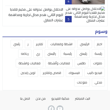
4
الاحتلال يواصل عدوانه على مخيم قلنديا
لليوم الثاني: هدم محال تجارية ومداهمة
5
عشرات المنازل
وسوم
اخبار
الرئيسي
انشطة وفعاليات
تقارير
ر
رئسي
رئيسة
رئيسي
رئيسية
رائيسي
ري
رياضه
صلوات
طقس
فعاليات وأنشطة
فعاليات وانشطة
فيديو كليب
فيسبوك
قصص وتقارير
لوين رايحين
محلي
منوعات
البث المباشر
مكتبة الفيديو
من نحن
اتصل بنا