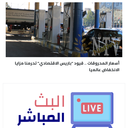
أسعار المحروقات .. قيود “باريس الاقتصادي” تحرمنا مزايا
الانخفاض عالميا