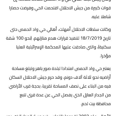
قوات كبيرة من جيش الاحتلال اقتحمت الحي وفرضت حصارا
شاملا عليه.
وكانت سلطات الاحتلال أمهلت، أهالي حي واد الحمص حتى
تاريخ 18/7/2019 لتنفيذ قرارات هدم منازلهم، (نحو 100 شقة
سكنية)، والتي صادقت عليها المحكمة الإسرائيلية العليا
مؤخرا.
يعتبر حي واد الحمص امتدادا لبلدة صور باهر وتبلغ مساحة
أراضيه نحو ثلاثة آلاف دونم، وقد حرم جيش الاحتلال السكان
فيه من البناء على نصف المساحة تقريبا، بحجة قرب الأراضي
من الجدار العازل الذي يفصل الحي عن عدة قرى تتبع
محافظة بيت لحم.