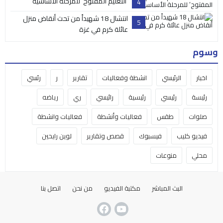
‘التعليم المفتوح’ للمرحلة الأساسية
4
انتشال 18 شهيداً من تحت أنقاض منزل
5
عائلة كرم في غزة
وسوم
اخبار
الرئيسي
انشطة وفعاليات
تقارير
ر
رئسي
رئيسة
رئيسي
رئيسية
رائيسي
ري
رياضه
صلوات
طقس
فعاليات وأنشطة
فعاليات وانشطة
فيديو كليب
فيسبوك
قصص وتقارير
لوين رايحين
محلي
منوعات
البث المباشر
مكتبة الفيديو
من نحن
اتصل بنا