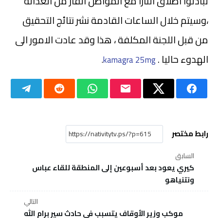
تبادلوا اطلاق النارا مع المواطن الفار من العدالة
،وسيتم خلال الساعات القادمة نشر نتائج التحقيق
من قبل اللجنة المكلفة ، هذا وقد عادت الامور الى
الهدوء حاليا .
.
kamagra 25mg
رابط مختصر
السابق
كيري يعود بعد أسبوعين إلى المنطقة للقاء عباس
ونتنياهو
التالي
موكب وزير الأوقاف يتسبب في حادث سير برام الله