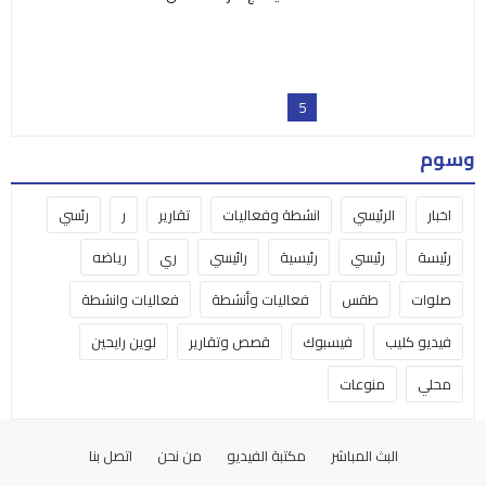
5
وسوم
اخبار
الرئيسي
انشطة وفعاليات
تقارير
ر
رئسي
رئيسة
رئيسي
رئيسية
رائيسي
ري
رياضه
صلوات
طقس
فعاليات وأنشطة
فعاليات وانشطة
فيديو كليب
فيسبوك
قصص وتقارير
لوين رايحين
محلي
منوعات
البث المباشر
مكتبة الفيديو
من نحن
اتصل بنا