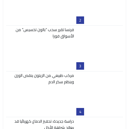
2
فرنسا تقرر سحب “بالون تخسيس” من
الأسواق فورا
3
مركب طبيعي من الزيتون ينقص الوزن
وينظم سكر الدم
4
دراسة جديدة: تحفيز الدماغ كهربائيا قد
يعالج شراهة الأكل