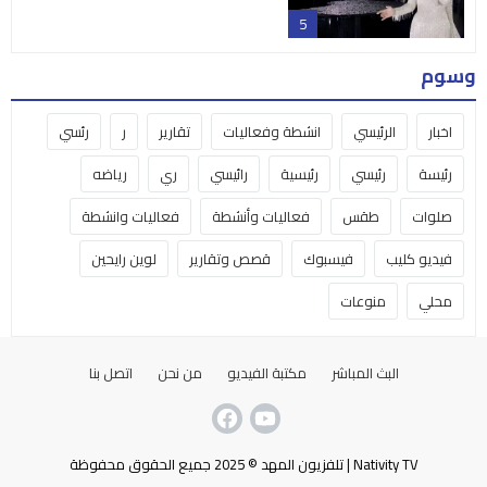
5
وسوم
اخبار
الرئيسي
انشطة وفعاليات
تقارير
ر
رئسي
رئيسة
رئيسي
رئيسية
رائيسي
ري
رياضه
صلوات
طقس
فعاليات وأنشطة
فعاليات وانشطة
فيديو كليب
فيسبوك
قصص وتقارير
لوين رايحين
محلي
منوعات
البث المباشر
مكتبة الفيديو
من نحن
اتصل بنا
Nativity TV | تلفزيون المهد © 2025 جميع الحقوق محفوظة