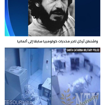
واشنطن تُرحّل تاجر مخدرات كولومبيا سابقا إلى ألمانيا