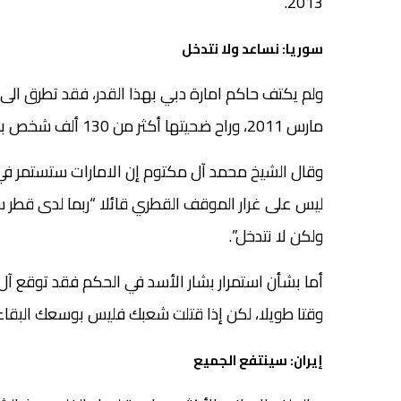
2013.
سوريا: نساعد ولا نتدخل
ولم يكتف حاكم امارة دبي بهذا القدر، فقد تطرق الى 
مارس 2011، وراح ضحيتها أكثر من 130 ألف شخص بحسب التقرير الأخير للمرصد السوري لحقوق الإنسان.
وقال الشيخ محمد آل مكتوم إن الامارات ستستمر في 
ليس على غرار الموقف القطري قائلا “ربما لدى قطر سبب
ولكن لا نتدخل”.
أما بشأن استمرار بشار الأسد في الحكم فقد توقع 
وقتا طويلا، لكن إذا قتلت شعبك فليس بوسعك البقاء
إيران: سينتفع الجميع