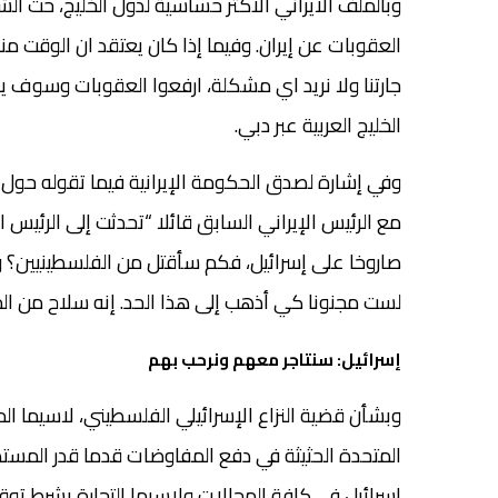
وبالملف الايراني الأكثر حساسية لدول الخليج، حث ا
العقوبات عن إيران. وفيما إذا كان يعتقد ان الوقت من
جارتنا ولا نريد اي مشكلة، ارفعوا العقوبات وسوف ينتف
الخليج العربية عبر دبي.
وفي إشارة لصدق الحكومة الإيرانية فيما تقوله حول
مع الرئيس الإيراني السابق قائلا “تحدثت إلى الرئيس 
صاروخا على إسرائيل، فكم سأقتل من الفلسطينيين؟ وحي
لست مجنونا كي أذهب إلى هذا الحد. إنه سلاح من ال
إسرائيل: سنتاجر معهم ونرحب بهم
وبشأن قضية النزاع الإسرائيلي الفلسطيني، لاسيما ال
المتحدة الحثيثة في دفع المفاوضات قدما قدر المستط
إسرائيل في كافة المجالات ولاسيما التجارة بشرط توقيع