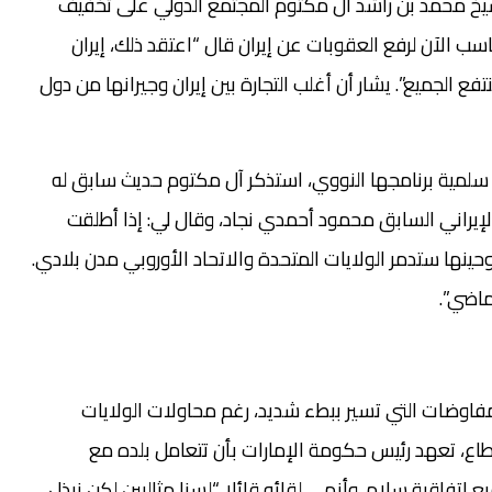
لشيخ محمد بن راشد ال مكتوم المجتمع الدولي على تخفيف
اسب الآن لرفع العقوبات عن إيران قال “اعتقد ذلك، إيران
ع الجميع”. يشار أن أغلب التجارة بين إيران وجيرانها من دول
 سلمية برنامجها النووي، استذكر آل مكتوم حديث سابق له
الإيراني السابق محمود أحمدي نجاد، وقال لي: إذا أطلقت
نها ستدمر الولايات المتحدة والاتحاد الأوروبي مدن بلادي.
ماضي”.
مفاوضات التي تسير ببطء شديد، رغم محاولات الولايات
اع، تعهد رئيس حكومة الإمارات بأن تتعامل بلده مع
 اتفاقية سلام. وأنهى لقائه قائلا “لسنا مثاليين لكن نبذل