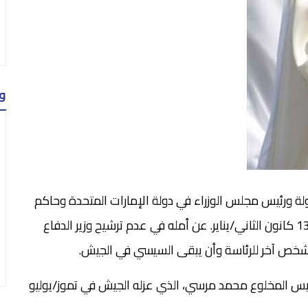
و
لة ورئيس مجلس الوزراء في دولة الإمارات المتحدة وحاكم
إمارة دبي. في تصريح لهيئة الإذاعة البريطانية الاثنين 13 كانون الثاني/يناير. عن أمله في عدم ترشيح وزير الدفاع
 شخص آخر للرئاسة وأن يبقى السيسي في الجيش.
ئيس المخلوع محمد مرسي، الذي عزله الجيش في تموز/يوليو