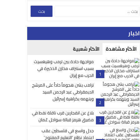
اخبار
الأكثر مشاهدة
الأكثر شعبية
مواجهة حادة بين ترمب وهيغسيث
بسبب استنزاف مخازن الذخيرة في
1
الحرب مع إيران
ترامب يشن هجوماً حاداً على المرشح
الديمقراطي عبد الرحمن السيد
ويتهمه بكراهية إسرائيل
2
بلاغ عن انفجارين قرب ناقلة نفط في
مضيق هرمز قبالة سواحل عُمان
3
جدل واسع في فلسطين عقب
اعتماد نظام ‘التعليم المفتوح’