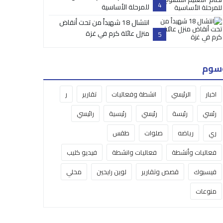
4
للمرحلة الأساسية
انتشال 18 شهيداً من تحت أنقاض
منزل عائلة كرم في غزة
5
سوم
اخبار
الرئيسي
انشطة وفعاليات
تقارير
ر
رئسي
رئيسة
رئيسي
رئيسية
رائيسي
ري
رياضه
صلوات
طقس
فعاليات وأنشطة
فعاليات وانشطة
فيديو كليب
فيسبوك
قصص وتقارير
لوين رايحين
محلي
منوعات