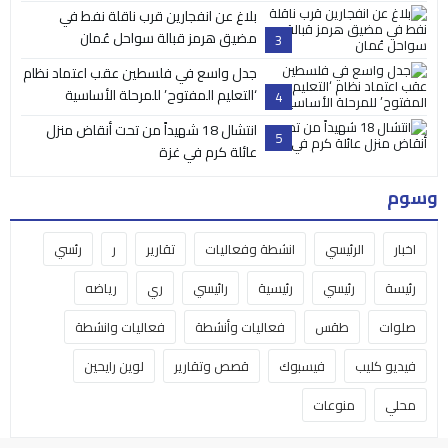
بلاغ عن انفجارين قرب ناقلة نفط في
مضيق هرمز قبالة سواحل عُمان
3
جدل واسع في فلسطين عقب اعتماد نظام
‘التعليم المفتوح’ للمرحلة الأساسية
4
انتشال 18 شهيداً من تحت أنقاض منزل
5
عائلة كرم في غزة
وسوم
اخبار
الرئيسي
انشطة وفعاليات
تقارير
ر
رئسي
رئيسة
رئيسي
رئيسية
رائيسي
ري
رياضه
صلوات
طقس
فعاليات وأنشطة
فعاليات وانشطة
فيديو كليب
فيسبوك
قصص وتقارير
لوين رايحين
محلي
منوعات