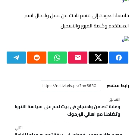
خامساً: العودة إلى قسم باحث عن عمل وادخال اسم
المستخدم وكلمة المرور والتسجيل.
رابط مختصر
السابق
وقفة تضامن واحتجاج في بيت لحم على سياسة الانروا
وتضامنا مع اهالي اليرموك
التالي
مصرع طفلة بعد سقوطها في بركة تجميع مياه للزراعة