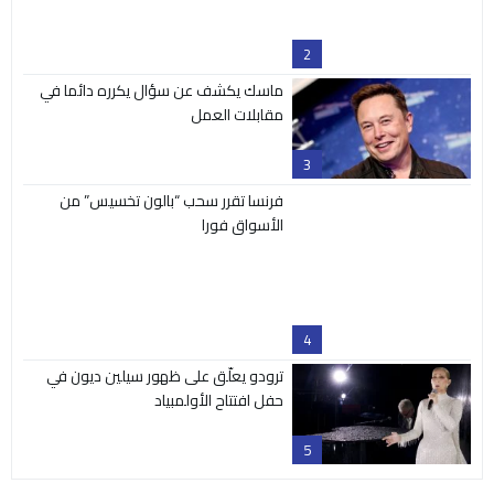
2
ماسك يكشف عن سؤال يكرره دائما في
مقابلات العمل
3
فرنسا تقرر سحب “بالون تخسيس” من
الأسواق فورا
4
ترودو يعلّق على ظهور سيلين ديون في
حفل افتتاح الأولمبياد
5