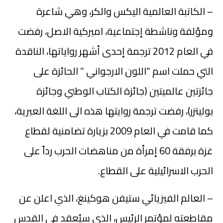
– الكاتبة العالمية اليكس والكر، وهي شاعرة
ومؤلفة وناشطة إجتماعية، اميركية الاصل، رفضت
في العام 2012 ترجمة إحدى أشهر رواياتها، الناقدة
التي حملت اسم “اللون الارجواني ” الحائزة على
جائزتين عالميتين (جائزة الكتاب الوطني وجائزة
بوليتزر)، رفضت ترجمة روايتها هذه الى اللغة العبرية،
كما قامت في العام 2009 بزيارة تضامنية لقطاع
غزة برفقة 60 إمرأة من مناهضات الحرب رداً على
الحرب الاسرائيلية على القطاع.
– العالم الفيزيائي ستيفن هوكينغ، الذي اعلن عن
مقاطعته لمؤتمر الرئيس، الذي سيُعقد في القدس