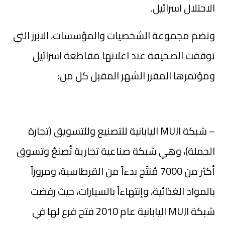
الاحتلال اسرائيل.
وتضم مجموعة الشخصيات والمؤسسات، الابرز التي
توقفت الصحيفة عند اعلانها مقاطعة اسرائيل
ومؤتمرها المقرر الشهر المقبل كل من:
– شبكة MUJI اليابانية للتصنيع وللتسويق (تجارة
الجملة)، وهي شبكة صناعية تجارية تُصنعُ وتسوق
أكثر من 7000 مُنتَج بدءاً من القرطاسية، ومروراً
بالمواد الغذائية، وإنتهاءاً بالسيارات، حيث رفضت
شبكة MUJI اليابانية عام 2010 فتح فرع لها في