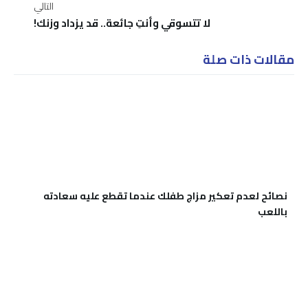
التالي
لا تتسوقي وأنتِ جائعة.. قد يزداد وزنك!
مقالات ذات صلة
نصائح لعدم تعكير مزاج طفلك عندما تقطع عليه سعادته
باللعب