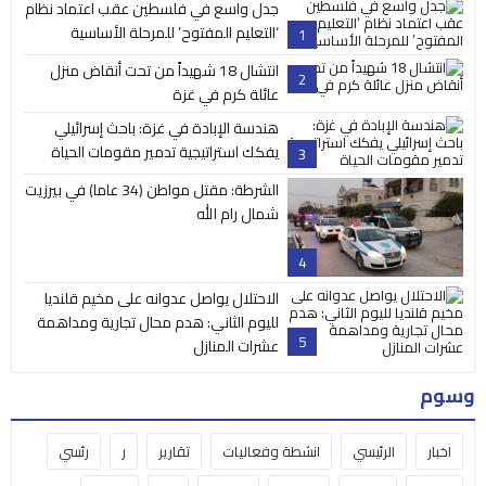
جدل واسع في فلسطين عقب اعتماد نظام
‘التعليم المفتوح’ للمرحلة الأساسية
1
انتشال 18 شهيداً من تحت أنقاض منزل
2
عائلة كرم في غزة
هندسة الإبادة في غزة: باحث إسرائيلي
يفكك استراتيجية تدمير مقومات الحياة
3
الشرطة: مقتل مواطن (34 عاما) في بيرزيت
شمال رام الله
4
الاحتلال يواصل عدوانه على مخيم قلنديا
لليوم الثاني: هدم محال تجارية ومداهمة
5
عشرات المنازل
وسوم
اخبار
الرئيسي
انشطة وفعاليات
تقارير
ر
رئسي