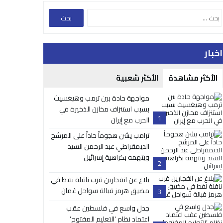
اخبار
الأكثر مشاهدة
الأكثر شعبية
مواجهة حادة بين ترمب وهيغسيث
بسبب استنزاف مخازن الذخيرة في
1
الحرب مع إيران
ترامب يشن هجوماً حاداً على المرشح
الديمقراطي عبد الرحمن السيد
ويتهمه بكراهية إسرائيل
2
بلاغ عن انفجارين قرب ناقلة نفط في
مضيق هرمز قبالة سواحل عُمان
3
جدل واسع في فلسطين عقب
اعتماد نظام ‘التعليم المفتوح’