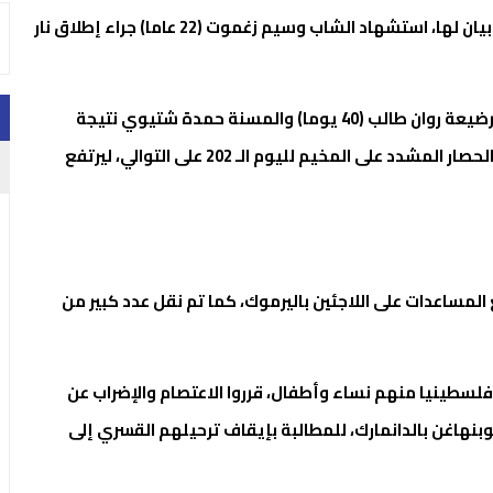
وأفادت مجموعة العمل من أجل فلسطينيي سوريا في بيان لها، استشهاد الشاب وسيم زغموت (22 عاما) جراء إطلاق نار
وأُعلن في مخيم اليرموك جنوب دمشق، عن استشهاد الرضيعة روان طالب (40 يوما) والمسنة حمدة شتيوي نتيجة
الجفاف الناجم عن سواء التغذية والرعاية الطبية بسبب الحصار المشدد على المخيم لليوم الـ 202 على التوالي، ليرتفع
مساعدات على اللاجئين باليرموك، كما تم نقل عدد كبير من
مجموعة إن نحو 30 لاجئا سوريا وفلسطينيا منهم نساء وأطفال، قرروا الاعتصام والإضراب عن
وبنهاغن بالدانمارك، للمطالبة بإيقاف ترحيلهم القسري إلى