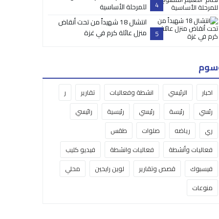
4
للمرحلة الأساسية
انتشال 18 شهيداً من تحت أنقاض
منزل عائلة كرم في غزة
5
سوم
اخبار
الرئيسي
انشطة وفعاليات
تقارير
ر
رئسي
رئيسة
رئيسي
رئيسية
رائيسي
ري
رياضه
صلوات
طقس
فعاليات وأنشطة
فعاليات وانشطة
فيديو كليب
فيسبوك
قصص وتقارير
لوين رايحين
محلي
منوعات