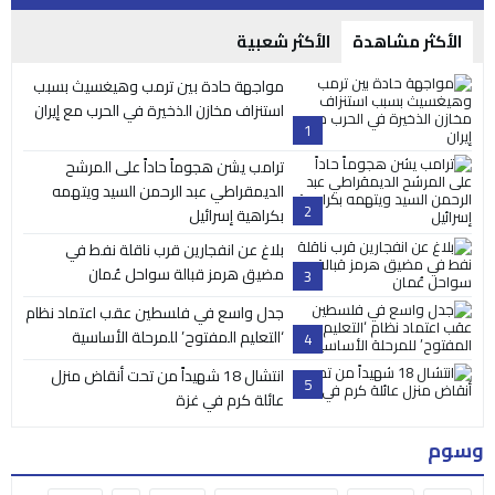
الأكثر مشاهدة
الأكثر شعبية
مواجهة حادة بين ترمب وهيغسيث بسبب
استنزاف مخازن الذخيرة في الحرب مع إيران
1
ترامب يشن هجوماً حاداً على المرشح
الديمقراطي عبد الرحمن السيد ويتهمه
2
بكراهية إسرائيل
بلاغ عن انفجارين قرب ناقلة نفط في
مضيق هرمز قبالة سواحل عُمان
3
جدل واسع في فلسطين عقب اعتماد نظام
‘التعليم المفتوح’ للمرحلة الأساسية
4
انتشال 18 شهيداً من تحت أنقاض منزل
5
عائلة كرم في غزة
وسوم