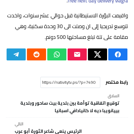
.
free next day delivery viagra
واقيمت البؤرة الاستيطانية قبل حوالي عشر سنوات، واخدت
تتوسع تدريجيا إلى ان وصلت الى 30 وحدة سكنية، وهي
مقامة على تلة تبلغ مساحتها 500 دونم.
رابط مختصر
السابق
توقيع اتفاقية توأمة بين بلدية بيت ساحور وبلدية
بييانويبا ديه لا كانيادافي اسبانيا
التالي
الرئيس ينعى شاعر الثورة أبو عرب