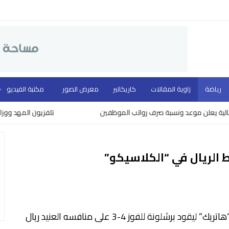
رياضة
زاوية المقالات
كاريكاتير
معرض الصور
مكتبة الفيديو
يعلن موعد ونسبة صرف رواتب الموظفين
تلفزيون المهد ووزارة الثق
لريال في “الكلاسيكو”
سجل المهاجم الأرجنتيني ليونيل ميسي ثلاثة أهداف “هاتريك” ليقود برشلونة للفوز 4-3 على منافسه العنيد ريال