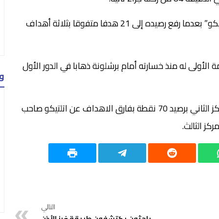
وانفرد ميسي بصدارة قائمة هدافي مباريات “الكلاسيكو” بعدما رفع رصيده إلى 21 هدفا متفوقا بثلاثة أهداف
أولى في 2014 كما أنها الهزيمة الأولى له منذ خسارته أمام برشلونة ذهابا في الدور الأول
و
ومع انتهاء مباريات الجولة الـ29 تراجع ريال مدريد للمركز الثاني برصيد 70 نقطة بفارق الاهداف عن اتلتيكو صاحب
التالي
باحثون يكتشفون طريقة فرز الأذن