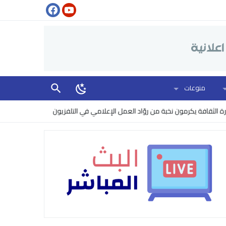
منوعات
افة يكرمون نخبة من روّاد العمل الإعلامي في التلفزيون
البنتاغون يرفع مس