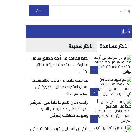
اخبار
الأكثر مشاهدة
الأكثر شعبية
بوادر انفراجة في أزمة مضيق هرمز:
مفاوضات متقدمة لصياغة اتفاق
1
نهائي
مواجهة حادة بين ترمب وهيغسيث
بسبب استنزاف مخازن الذخيرة في
2
الحرب مع إيران
ترامب يشن هجوماً حاداً على المرشح
الديمقراطي عبد الرحمن السيد
ويتهمه بكراهية إسرائيل
3
بلاغ عن انفجارين قرب ناقلة نفط في