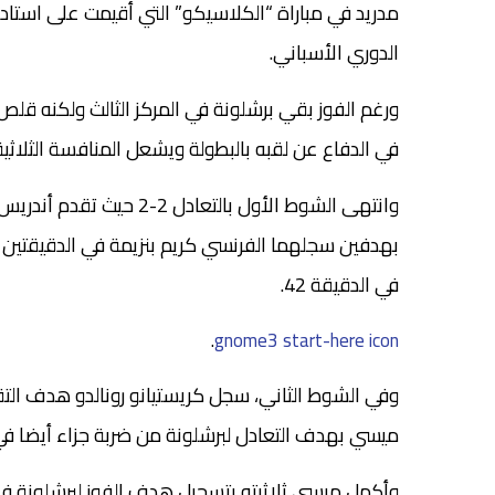
مدريد في مباراة “الكلاسيكو” التي أقيمت على استاد 
الدوري الأسباني.
ورغم الفوز بقي برشلونة في المركز الثالث ولكنه قلص
في الدفاع عن لقبه بالبطولة ويشعل المنافسة الثلاث
وانتهى الشوط الأول بالتعا
في الدقيقة 42.
.
gnome3 start-here icon
ميسي بهدف التعادل لبرشلونة من ضربة جزاء أيضا في الدقيقة 65 بعد طرد 
وأكمل ميسي ثلاثيته بتسجيل هدف الفوز لبرشلونة في الدقيقة 84 من ركل