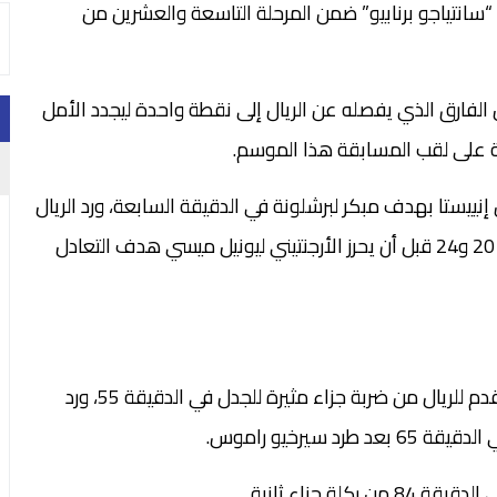
“سانتياجو برنابيو” ضمن المرحلة التاسعة والعشرين من
 الفارق الذي يفصله عن الريال إلى نقطة واحدة ليجدد الأمل
ية على لقب المسابقة هذا الموسم.
دل 2-2 حيث تقدم أندريس إنييستا بهدف مبكر لبرشلونة في الدقيقة السابعة، ورد الريال
بهدفين سجلهما الفرنسي كريم بنزيمة في الدقيقتين 20 و24 قبل أن يحرز الأرجنتيني ليونيل ميسي هدف التعادل
وفي الشوط الثاني، سجل كريستيانو رونالدو هدف التقدم للريال من ضربة جزاء مثيرة للجدل في الدقيقة 55، ورد
سيرخيو راموس.
ة جزاء ثانية.