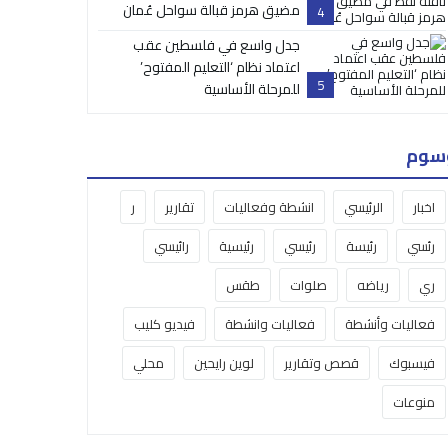
مضيق هرمز قبالة سواحل عُمان
4
جدل واسع في فلسطين عقب
اعتماد نظام ‘التعليم المفتوح’
5
للمرحلة الأساسية
سوم
اخبار
الرئيسي
انشطة وفعاليات
تقارير
ر
رئسي
رئيسة
رئيسي
رئيسية
رائيسي
ري
رياضه
صلوات
طقس
فعاليات وأنشطة
فعاليات وانشطة
فيديو كليب
فيسبوك
قصص وتقارير
لوين رايحين
محلي
منوعات