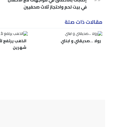
في بيت لحم واحتجاز ثلاث صحفيين
مقالات ذات صلة
رولا …صديقتي و ابنتي
الذهب يرتفع ل
شهرين