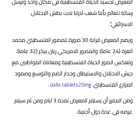
المعرض تجسيد الحياة الفلسطينية في مكان واحد ونرسل
رسالة للعالم بأننا شعب لازلنا تحت بطش الاحتلال
الاسرائيلي”.
ويضم المعرض قرابة 30 صورة للمصور الفلسطيني محمد
العزة (24 عاما)، والمصور الامريكي ريان بيكر (32 عاما)،
وتعكس الصور الحياة الفلسطينية ومعاناة المواطنين مع
جيش الاحتلال والاستيطان وجدار الضم والتوسع وصمود
المزارع الفلسطيني.
.
cialis tablets20mg
ومن المقرر أن يستمر المعرض لمدة 3 ايام ومن ثم سيتم
عرضه في عدة دول أجنبية.