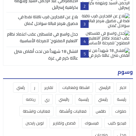
الديمقراطي عبد الرحمن السيد ويتهمه
2
بكراهية إسرائيل
بلاغ عن انفجارين قرب ناقلة نفط في
مضيق هرمز قبالة سواحل عُمان
3
جدل واسع في فلسطين عقب اعتماد نظام
‘التعليم المفتوح’ للمرحلة الأساسية
4
انتشال 18 شهيداً من تحت أنقاض منزل
5
عائلة كرم في غزة
وسوم
اخبار
الرئيسي
انشطة وفعاليات
تقارير
ر
رئسي
رئيسة
رئيسي
رئيسية
رائيسي
ري
رياضه
صلوات
طقس
فعاليات وأنشطة
فعاليات وانشطة
فيديو كليب
فيسبوك
قصص وتقارير
لوين رايحين
محلي
منوعات