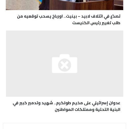
تصدّع في ائتلاف لابيد – بينيت.. اورباخ يسحب توقعيه من
طلب تغيير رئيس الكنيست
عدوان إسرائيلي على مخيم طولكرم.. شهيد وتدمير كبير في
البنية التحتية وممتلكات المواطنين