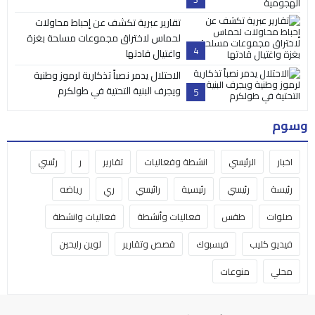
تقارير عبرية تكشف عن إحباط محاولات
لحماس لاختراق مجموعات مسلحة بغزة
4
واغتيال قادتها
الاحتلال يدمر نصباً تذكارية لرموز وطنية
ويجرف البنية التحتية في طولكرم
5
وسوم
اخبار
الرئيسي
انشطة وفعاليات
تقارير
ر
رئسي
رئيسة
رئيسي
رئيسية
رائيسي
ري
رياضه
صلوات
طقس
فعاليات وأنشطة
فعاليات وانشطة
فيديو كليب
فيسبوك
قصص وتقارير
لوين رايحين
محلي
منوعات