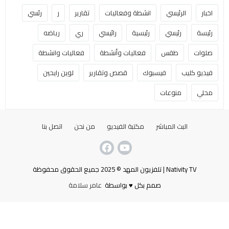
اخبار
الرئيسي
انشطة وفعاليات
تقارير
ر
رئسي
رئيسة
رئيسي
رئيسية
رائيسي
ري
رياضه
صلوات
طقس
فعاليات وأنشطة
فعاليات وانشطة
فيديو كليب
فيسبوك
قصص وتقارير
لوين رايحين
محلي
منوعات
البث المباشر
مكتبة الفيديو
من نحن
اتصل بنا
Nativity TV | تلفزيون المهد © 2025 جميع الحقوق محفوظة
صمم بكل ♥ بواسطة
عامر سلامة