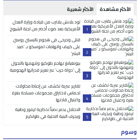
الأكثر مشاهدة
الأكثر شعبية
تود بلانش يقترب من قيادة وزارة العدل
الأمريكية بعد ضوء أخضر من لجنة الشيوخ
1
قتلى وجرحى في هجوم باليستي روسي
على كييف واتهامات لموسكو بـ ‘صيد
2
البشر’
بيونغيانغ تهاجم طوكيو وتتهمها بالتحول
إلى ‘دولة حرب’ عبر تعزيز قدراتها الهجومية
3
تقارير عبرية تكشف عن إحباط محاولات
لحماس لاختراق مجموعات مسلحة بغزة
4
واغتيال قادتها
الاحتلال يدمر نصباً تذكارية لرموز وطنية
ويجرف البنية التحتية في طولكرم
5
وسوم