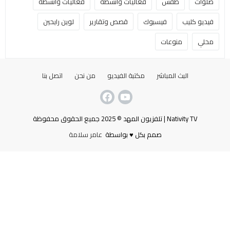
صلوات
طقس
فعاليات وأنشطة
فعاليات وانشطة
فيديو كليب
فيسبوك
قصص وتقارير
لوين رايحين
محلي
منوعات
البث المباشر
مكتبة الفيديو
من نحن
اتصل بنا
Nativity TV | تلفزيون المهد © 2025 جميع الحقوق محفوظة
صمم بكل ♥ بواسطة
عامر سلامة