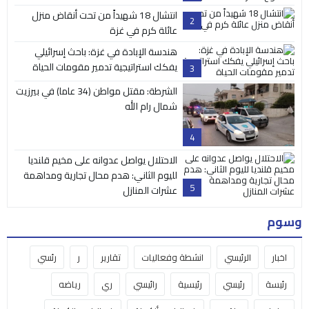
انتشال 18 شهيداً من تحت أنقاض منزل
2
عائلة كرم في غزة
هندسة الإبادة في غزة: باحث إسرائيلي
يفكك استراتيجية تدمير مقومات الحياة
3
الشرطة: مقتل مواطن (34 عاما) في بيرزيت
شمال رام الله
4
الاحتلال يواصل عدوانه على مخيم قلنديا
لليوم الثاني: هدم محال تجارية ومداهمة
5
عشرات المنازل
وسوم
اخبار
الرئيسي
انشطة وفعاليات
تقارير
ر
رئسي
رئيسة
رئيسي
رئيسية
رائيسي
ري
رياضه