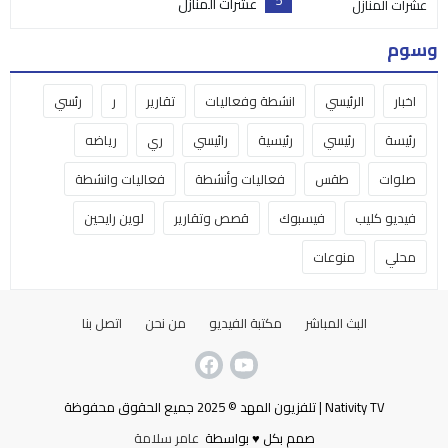
5
عشرات المنازل
وسوم
اخبار
الرئيسي
انشطة وفعاليات
تقارير
ر
رئسي
رئيسة
رئيسي
رئيسية
رائيسي
ري
رياضه
صلوات
طقس
فعاليات وأنشطة
فعاليات وانشطة
فيديو كليب
فيسبوك
قصص وتقارير
لوين رايحين
محلي
منوعات
البث المباشر
مكتبة الفيديو
من نحن
اتصل بنا
Nativity TV | تلفزيون المهد © 2025 جميع الحقوق محفوظة
صمم بكل ♥ بواسطة
عامر سلامة