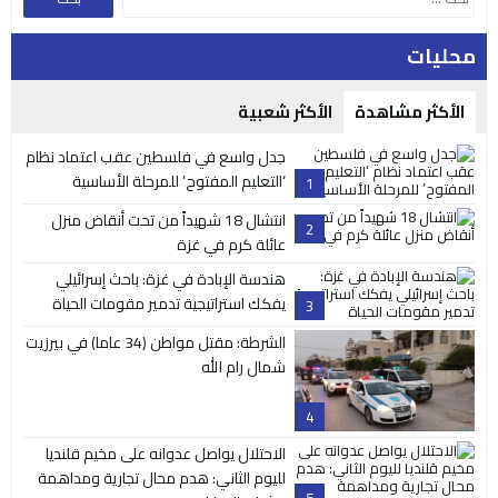
محليات
الأكثر مشاهدة
الأكثر شعبية
جدل واسع في فلسطين عقب اعتماد نظام
‘التعليم المفتوح’ للمرحلة الأساسية
1
انتشال 18 شهيداً من تحت أنقاض منزل
2
عائلة كرم في غزة
هندسة الإبادة في غزة: باحث إسرائيلي
يفكك استراتيجية تدمير مقومات الحياة
3
الشرطة: مقتل مواطن (34 عاما) في بيرزيت
شمال رام الله
4
الاحتلال يواصل عدوانه على مخيم قلنديا
لليوم الثاني: هدم محال تجارية ومداهمة