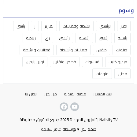
وسوم
اخبار
الرئيسي
انشطة وفعاليات
تقارير
ر
رئسي
رئيسة
رئيسي
رئيسية
رائيسي
ري
رياضه
صلوات
طقس
فعاليات وأنشطة
فعاليات وانشطة
فيديو كليب
فيسبوك
قصص وتقارير
لوين رايحين
محلي
منوعات
البث المباشر
مكتبة الفيديو
من نحن
اتصل بنا
Nativity TV | تلفزيون المهد © 2025 جميع الحقوق محفوظة
صمم بكل ♥ بواسطة
عامر سلامة