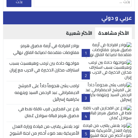
عربي و دولي
الأكثر مشاهدة
الأكثر شعبية
بوادر انفراجة في أزمة مضيق هرمز:
مفاوضات متقدمة لصياغة اتفاق نهائي
1
مواجهة حادة بين ترمب وهيغسيث بسبب
استنزاف مخازن الذخيرة في الحرب مع إيران
2
ترامب يشن هجوماً حاداً على المرشح
الديمقراطي عبد الرحمن السيد ويتهمه
3
بكراهية إسرائيل
بلاغ عن انفجارين قرب ناقلة نفط في
مضيق هرمز قبالة سواحل عُمان
4
تود بلانش يقترب من قيادة وزارة العدل
الأمريكية بعد ضوء أخضر من لجنة الشيوخ
5