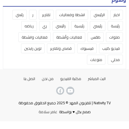
اخبار
الرئيسي
انشطة وفعاليات
تقارير
ر
رئسي
رئيسة
رئيسي
رئيسية
رائيسي
ري
رياضه
صلوات
طقس
فعاليات وأنشطة
فعاليات وانشطة
فيديو كليب
فيسبوك
قصص وتقارير
لوين رايحين
محلي
منوعات
البث المباشر
مكتبة الفيديو
من نحن
اتصل بنا
Nativity TV | تلفزيون المهد © 2025 جميع الحقوق محفوظة
صمم بكل ♥ بواسطة
عامر سلامة