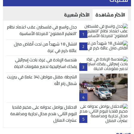
الأكثر مشاهدة
الأكثر شعبية
جدل واسع في فلسطين عقب اعتماد نظام
‘التعليم المفتوح’ للمرحلة الأساسية
1
انتشال 18 شهيداً من تحت أنقاض منزل
2
عائلة كرم في غزة
هندسة الإبادة في غزة: باحث إسرائيلي
يفكك استراتيجية تدمير مقومات الحياة
3
الشرطة: مقتل مواطن (34 عاما) في بيرزيت
شمال رام الله
4
الاحتلال يواصل عدوانه على مخيم قلنديا
لليوم الثاني: هدم محال تجارية ومداهمة
5
عشرات المنازل
وسوم