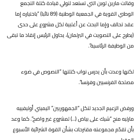
وقالت مارين لوبن التي تستعد لتولي قيادة كتلة التجمع
الوطني القوية في الجمعية الوطنية (89 نائبا) “باختياره إما
عقد تحالف وإما البحث عن أغلبية لكل مشروع على حدى
(يطرح على التصويت في البرلمان)، يحاول الرئيس إنقاذ ما تبقى
من الوظيفة الرئاسية”.
لكنها وعدت بأن يدرس نواب كتلتها “النصوص في ضوء
مصلحة الفرنسيين وفرنسا”.
ورفض الزعيم الجديد لتكل “الجمهوريين” اليميني أوليفييه
مارليه منح “شيك على بياض (…) لمشروع غير واضح”. كما وعد
بأن تقدّم مجموعته مقترحات بشأن القوة الشرائية الأسبوع
المقبل.