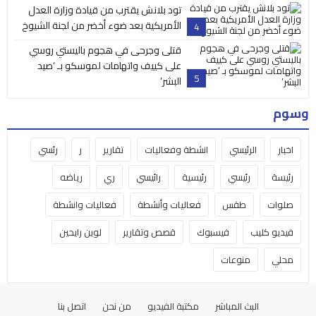
تود بلانش يقترب من قيادة وزارة العدل
الأمريكية بعد ضوء أخضر من لجنة الشيوخ
4
قتلى وجرحى في هجوم باليستي روسي
على كييف واتهامات لموسكو بـ ‘صيد
5
البشر’
وسوم
اخبار
الرئيسي
انشطة وفعاليات
تقارير
ر
رئسي
رئيسة
رئيسي
رئيسية
رائيسي
ري
رياضه
صلوات
طقس
فعاليات وأنشطة
فعاليات وانشطة
فيديو كليب
فيسبوك
قصص وتقارير
لوين رايحين
محلي
منوعات
البث المباشر
مكتبة الفيديو
من نحن
اتصل بنا