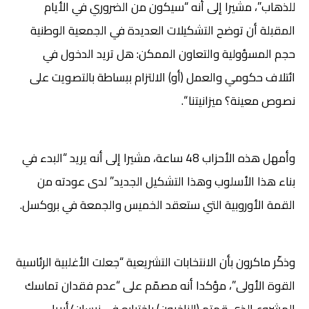
للذهاب”، مشيرا إلى أنه “سيكون من الضروري في الأيام
المقبلة أن توضح التشكيلات العديدة في الجمعية الوطنية
حجم المسؤولية والتعاون الممكن: هل تريد الدخول في
ائتلاف حكومي والعمل (أو) الالتزام ببساطة بالتصويت على
نصوص معينة؟ ميزانيتنا “.
وأمهل هذه الأحزاب 48 ساعة، مشيرا إلى أنه يريد “البدء في
بناء هذا الأسلوب وهذا التشكيل الجديد” لدى عودته من
القمة الأوروبية التي ستعقد الخميس والجمعة في بروكسل.
وذكّر ماكرون بأن الانتخابات التشريعية “جعلت الأغلبية الرئاسية
القوة الأولى”، مؤكدا أنه مصمّم على “عدم فقدان تماسك
المشروع الذي قمتم (الناخبون) باختياره في نيسان/أبريل