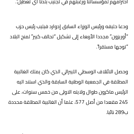
احترامهم لمؤسساتنا ورغبتهم في تجنيب بلدنا أي تعطيل”.
ودعا حليفه ورئيس الوزراء السابق إدوارد فيليب رئيس حزب
“أوريزون” مجددا الأربعاء إلى تشكيل “تحالف كبير” لمنح البلاد
“توجها مستقرا”.
وحصل الائتلاف الوسطي الليبرالي الذي كان يملك الغالبية
المطلقة في الجمعية الوطنية السابقة والذي استند اليه
الرئيس ماكرون طوال ولايته الاولى من خمس سنوات، على
245 مقعدا من أصل 577، علما أن الغالبية المطلقة محددة
ب289 نائبا.