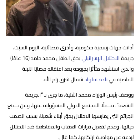
أدانت جهات رسمية حكومية، وأخرى فصائلية، اليوم السبت،
جريمة
الاحتلال الإسرائيلي
بحق الطفل محمد حامد (16 عامًا)
والذي استشهد متأثرًا بجروحه بعد اعتقاله مصابًا الليلة
الماضية في
بلدة سلواد
شمال شرق رام الله.
ووصف رئيس الوزراء محمد اشتية، ما جرى بـ “الجريمة
البشعة”، محملًا المجتمع الدولي المسؤولية عنها، وعن جميع
الجرائم التي يمارسها الاحتلال بحق أبناء شعبنا، بسبب الصمت
حيالها، وعدم تفعيل قرارات العقاب والمقاطعة،ضد الاحتلال
لردعه عن مواصلة ارتكابها. كما قال.