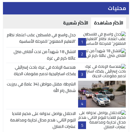
محليات
الأكثر مشاهدة
الأكثر شعبية
جدل واسع في فلسطين عقب اعتماد نظام
‘التعليم المفتوح’ للمرحلة الأساسية
1
انتشال 18 شهيداً من تحت أنقاض منزل
2
عائلة كرم في غزة
هندسة الإبادة في غزة: باحث إسرائيلي
يفكك استراتيجية تدمير مقومات الحياة
3
الشرطة: مقتل مواطن (34 عاما) في بيرزيت
شمال رام الله
4
الاحتلال يواصل عدوانه على مخيم قلنديا
لليوم الثاني: هدم محال تجارية ومداهمة
5
عشرات المنازل