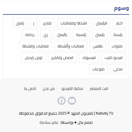
وسوم
اخبار
الرئيسي
انشطة وفعاليات
تقارير
ر
رئسي
رئيسة
رئيسي
رئيسية
رائيسي
ري
رياضه
صلوات
طقس
فعاليات وأنشطة
فعاليات وانشطة
فيديو كليب
فيسبوك
قصص وتقارير
لوين رايحين
محلي
منوعات
البث المباشر
مكتبة الفيديو
من نحن
اتصل بنا
Nativity TV | تلفزيون المهد © 2025 جميع الحقوق محفوظة
صمم بكل ♥ بواسطة
عامر سلامة