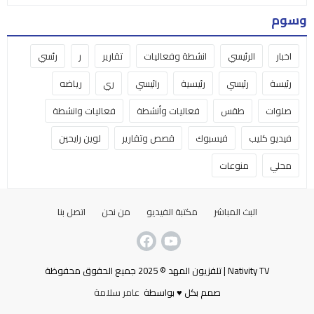
وسوم
اخبار
الرئيسي
انشطة وفعاليات
تقارير
ر
رئسي
رئيسة
رئيسي
رئيسية
رائيسي
ري
رياضه
صلوات
طقس
فعاليات وأنشطة
فعاليات وانشطة
فيديو كليب
فيسبوك
قصص وتقارير
لوين رايحين
محلي
منوعات
البث المباشر
مكتبة الفيديو
من نحن
اتصل بنا
Nativity TV | تلفزيون المهد © 2025 جميع الحقوق محفوظة
صمم بكل ♥ بواسطة
عامر سلامة