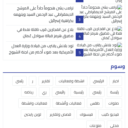
ترامب يشن هجوماً حاداً على المرشح
الديمقراطي عبد الرحمن السيد ويتهمه
3
بكراهية إسرائيل
بلاغ عن انفجارين قرب ناقلة نفط في
مضيق هرمز قبالة سواحل عُمان
4
تود بلانش يقترب من قيادة وزارة العدل
الأمريكية بعد ضوء أخضر من لجنة الشيوخ
5
وسوم
اخبار
الرئيسي
انشطة وفعاليات
تقارير
ر
رئسي
رئيسة
رئيسي
رئيسية
رائيسي
ري
رياضه
صلوات
طقس
فعاليات وأنشطة
فعاليات وانشطة
فيديو كليب
فيسبوك
قصص وتقارير
لوين رايحين
محلي
منوعات