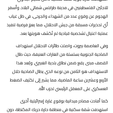
للاجئين الفلسطينيين في مدينة طرابلس شمالي البلاد. وأسفر
الهجوم عن وقوع عدد من الشهداء والجرحى، في ظل غياب
أي تحذيرات مسبقة من جيش الاحتلال، مما يعزز فرضية تنفيذ
عملية اغتيال لشخصية قيادية لم تُكشف هويتها بعد.
وفي العاصمة بيروت، واصلت طائرات الاحتلال استهداف
الضاحية الجنوبية بسلسلة من الغارات العنيفة، حيث طال
القصف مبنى يقع ضمن نطاق بلدية الغبيري. ويُعد هذا
الاستهداف هو الثامن من نوعه الذي يطال الضاحية خلال
الأربع وعشرين ساعة الماضية، مما يشير إلى تكثيف الضغط
العسكري على المعقل الرئيسي لحزب الله.
كما أفادت مصادر ميدانية بوقوع غارة إسرائيلية أخرى
استهدفت شقة سكنية في منطقة حارة حريك المكتظة، دون