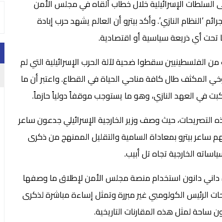
ى السلطات الإسرائيلية خلال خطاب ألقاه في مجلس الأمن
 ‘النظام النازي’. وأكد بيترو أن العالم يشهد حرب إبادة
 تحت أي ذريعة سياسية أو اقتصادية.
ن الفلسطينيين سقطوا ضحية لآلة الحرب الإسرائيلية التي لم
وخي المكثف طال كافة مناحي الحياة في القطاع. واعتبر أن ما
ت في العهد النازي، وهو ما يستوجب موقفاً دولياً حازماً.
هذه التصريحات، حيث وصف وزير الخارجية الإسرائيلي جدعون ساعر
تهم ساعر بيترو بمعاداة السامية والتقليل الممنهج من ذكرى
ساته الخارجية تجاه تل أبيب.
حدة داني دانون استخدام منصة مجلس الأمن لإطلاق ما وصفها
يحات الرئيس الكولومبي غير مبررة وتمثل إساءة مباشرة لذكرى
ون ساحة لمثل هذه المقارنات التاريخية.