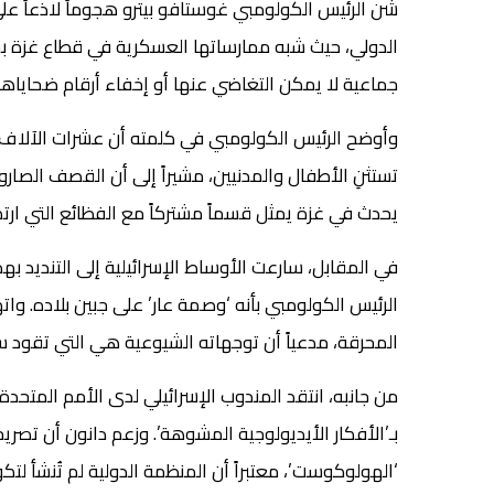
شن الرئيس الكولومبي غوستافو بيترو هجوماً لاذعاً عل
الدولي، حيث شبه ممارساتها العسكرية في قطاع غزة بجرائم
جماعية لا يمكن التغاضي عنها أو إخفاء أرقام ضحاياها
وأوضح الرئيس الكولومبي في كلمته أن عشرات الآلاف م
تستثنِ الأطفال والمدنيين، مشيراً إلى أن القصف الصار
يحدث في غزة يمثل قسماً مشتركاً مع الفظائع التي ارتكب
في المقابل، سارعت الأوساط الإسرائيلية إلى التنديد ب
الرئيس الكولومبي بأنه ‘وصمة عار’ على جبين بلاده. وا
المحرقة، مدعياً أن توجهاته الشيوعية هي التي تقود سيا
من جانبه، انتقد المندوب الإسرائيلي لدى الأمم المت
بـ’الأفكار الأيديولوجية المشوهة’. وزعم دانون أن تصر
‘الهولوكوست’، معتبراً أن المنظمة الدولية لم تُنشأ لتك