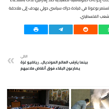
 وتستمر بوغوتا في قيادة حراك سياسي دولي يهدف إلى ملاحقة
 الشعب الفلسطيني.
التالي
بينما يترقب العالم المونديال.. رياضيو غزة
يصارعون البقاء فوق أنقاض ملاعبهم