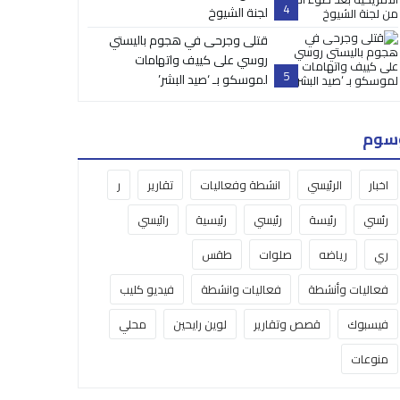
4
لجنة الشيوخ
قتلى وجرحى في هجوم باليستي
روسي على كييف واتهامات
5
لموسكو بـ ‘صيد البشر’
سوم
اخبار
الرئيسي
انشطة وفعاليات
تقارير
ر
رئسي
رئيسة
رئيسي
رئيسية
رائيسي
ري
رياضه
صلوات
طقس
فعاليات وأنشطة
فعاليات وانشطة
فيديو كليب
فيسبوك
قصص وتقارير
لوين رايحين
محلي
منوعات