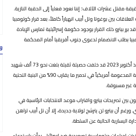
 مقتل عشرات الآلاف؛ إننا نعود فعلياً إلى الحقبة النازية.
قات بين بوغوتا وتل أبيب انهياراً كاملاً، بعد قرار كولومبيا
مي بقطع علاقاتها الدبلوماسية في مايو 2024. وقد برر بيترو ذلك القرار بوجود حكومة إسرائيلية تمارس الإبادة
يا بطلب الانضمام لدعوى جنوب أفريقيا أمام المحكمة
و
وتشير التقارير الميدانية إلى أن حرب الإبادة المستمرة منذ أكتوبر 2023 قد خلفت حصيلة ثقيلة بلغت نحو 73 ألف شهيد
وأكثر من 173 ألف جريح. كما تسببت العمليات العسكرية المدعومة أمريكياً في تدمير ما يقارب 90% من البنية التحتية
ة غير مسبوقة.
 بين تصريحات بيترو واقتراب موعد الانتخابات الرئاسية في
ورغم أن بيترو لن يترشح لولاية جديدة، إلا أن تل أبيب تراهن
رة اليسارية الحالية عن السلطة.
 اتخذت إجراءات دبلوماسية تصعيدية ضد إسرائيل، بدأت باستدعاء