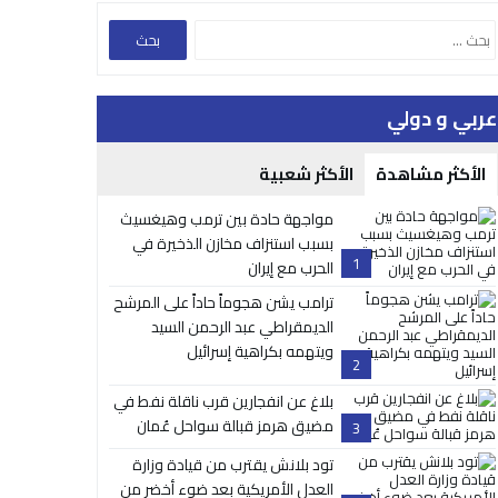
عربي و دولي
الأكثر مشاهدة
الأكثر شعبية
مواجهة حادة بين ترمب وهيغسيث
بسبب استنزاف مخازن الذخيرة في
1
الحرب مع إيران
ترامب يشن هجوماً حاداً على المرشح
الديمقراطي عبد الرحمن السيد
ويتهمه بكراهية إسرائيل
2
بلاغ عن انفجارين قرب ناقلة نفط في
مضيق هرمز قبالة سواحل عُمان
3
تود بلانش يقترب من قيادة وزارة
العدل الأمريكية بعد ضوء أخضر من