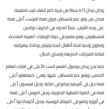
وكان زيدان (41 سنة) من قرية كفر لاقف قرب قلقيلية،
تمكن من رفع علم فلسطين فوق قمة افرست، أعلى قمة
على وجه الأرض، علماً انه ولد في الكويت لوالدين
فلسطينيين، وهو مقيم في دولة الإمارات العربية المتحدة،
ومتزوج ولديه ثلاثة أطفال (ليديا وليليان وخالد)، وهوايته
قيادة المركبات السريعة وتسلق الجبال.
كما نجح زيدان بوصول القمم الست الأعلى في قارات العالم
الخمس، ورفع علم فلسطين عليها، وهي: كليمنغارو أعلى
قمة جبل في أفريقيا ويقع في تنزانيا، وجبل فينسون أعلى
قمة في القارة القطبية الجنوبية، وجبل البروس أعلى قمة
في أوروبا وتقع في القوقاز الروسية، وجبل أكونكاغوا أعلى