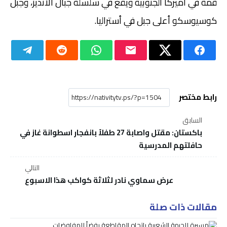
قمة في أميركا الجنوبية ويقع في سلسلة جبال الأنديز، وجبل
كوسيوسكو أعلى جبل في أستراليا.
رابط مختصر
السابق
باكستان: مقتل واصابة 27 طفلاً بانفجار اسطوانة غاز في
حافلتهم المدرسية
التالي
عرض سماوي نادر لثلاثة كواكب هذا الاسبوع
مقالات ذات صلة