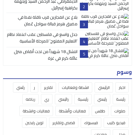
الديمقراطي عبد الرحمن السيد ويتهمه
2
بكراهية إسرائيل
بلاغ عن انفجارين قرب ناقلة نفط في
مضيق هرمز قبالة سواحل عُمان
3
جدل واسع في فلسطين عقب اعتماد نظام
‘التعليم المفتوح’ للمرحلة الأساسية
4
انتشال 18 شهيداً من تحت أنقاض منزل
5
عائلة كرم في غزة
وسوم
اخبار
الرئيسي
انشطة وفعاليات
تقارير
ر
رئسي
رئيسة
رئيسي
رئيسية
رائيسي
ري
رياضه
صلوات
طقس
فعاليات وأنشطة
فعاليات وانشطة
فيديو كليب
فيسبوك
قصص وتقارير
لوين رايحين
محلي
منوعات