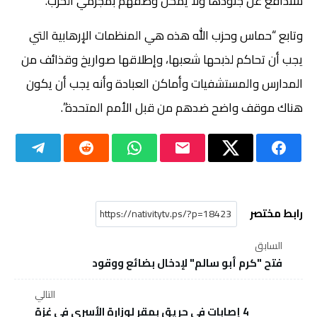
ستدافع عن جنودها ولا يمكن وصفهم بمجرمي الحرب.
وتابع “حماس وحزب الله هذه هي المنظمات الإرهابية التي
يجب أن تحاكم لذبحها شعبها، وإطلاقها صواريخ وقذائف من
المدارس والمستشفيات وأماكن العبادة وأنه يجب أن يكون
هناك موقف واضح ضدهم من قبل الأمم المتحدة”.
رابط مختصر
السابق
فتح "كرم أبو سالم" لإدخال بضائع ووقود
التالي
4 إصابات في حريق بمقر لوزارة الأسرى في غزة