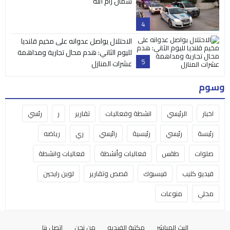
شمال رام الله
4
الاحتلال يواصل عدوانه على مخيم قلنديا
لليوم الثاني: هدم محال تجارية ومداهمة
5
عشرات المنازل
وسوم
اخبار
الرئيسي
انشطة وفعاليات
تقارير
ر
رئسي
رئيسة
رئيسي
رئيسية
رائيسي
ري
رياضه
صلوات
طقس
فعاليات وأنشطة
فعاليات وانشطة
فيديو كليب
فيسبوك
قصص وتقارير
لوين رايحين
محلي
منوعات
البث المباشر
مكتبة الفيديو
من نحن
اتصل بنا