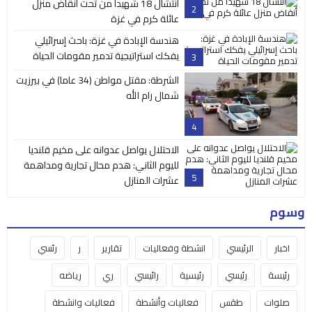
انتشال 18 شهيداً من تحت أنقاض منزل
2
عائلة كرم في غزة
هندسة الإبادة في غزة: باحث إسرائيلي
يفكك استراتيجية تدمير مقومات الحياة
3
الشرطة: مقتل مواطن (34 عاما) في بيرزيت
شمال رام الله
4
الاحتلال يواصل عدوانه على مخيم قلنديا
لليوم الثاني: هدم محال تجارية ومداهمة
5
عشرات المنازل
وسوم
اخبار
الرئيسي
انشطة وفعاليات
تقارير
ر
رئسي
رئيسة
رئيسي
رئيسية
رائيسي
ري
رياضه
صلوات
طقس
فعاليات وأنشطة
فعاليات وانشطة