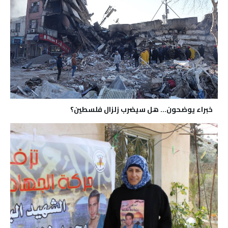
خبراء يوضحون… هل سيضرب زلزال فلسطين؟