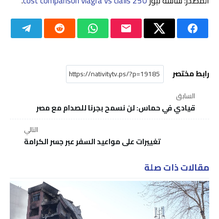
المصدر: شاشة نيوز
cost comparison viagra vs cialis 250
.
رابط مختصر
السابق
قيادي في حماس: لن نسمح بجرنا للصدام مع مصر
التالي
تغييرات على مواعيد السفر عبر جسر الكرامة
مقالات ذات صلة