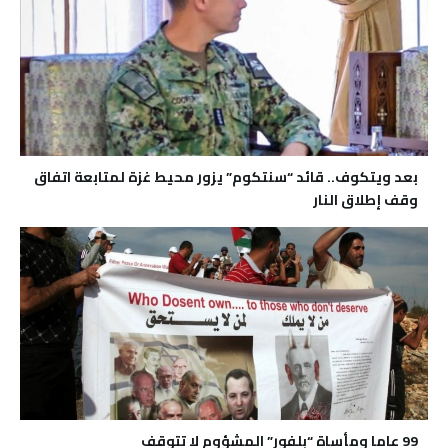
بعد ويتكوف.. قائد “سنتكوم” يزور محيط غزة لمتابعة اتفاق
وقف إطلاق النار
99 عاما ومأساة “بلفور” المشؤوم لا تتوقف