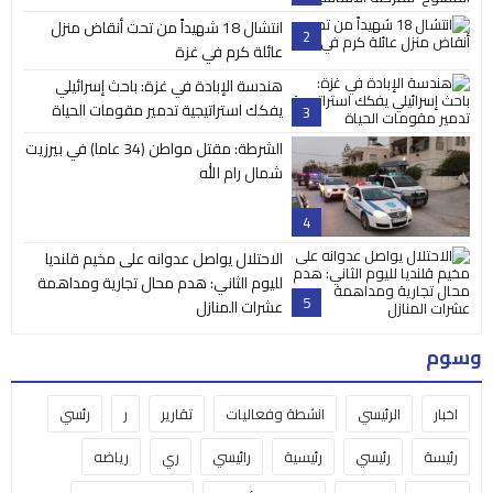
انتشال 18 شهيداً من تحت أنقاض منزل
2
عائلة كرم في غزة
هندسة الإبادة في غزة: باحث إسرائيلي
يفكك استراتيجية تدمير مقومات الحياة
3
الشرطة: مقتل مواطن (34 عاما) في بيرزيت
شمال رام الله
4
الاحتلال يواصل عدوانه على مخيم قلنديا
لليوم الثاني: هدم محال تجارية ومداهمة
5
عشرات المنازل
وسوم
اخبار
الرئيسي
انشطة وفعاليات
تقارير
ر
رئسي
رئيسة
رئيسي
رئيسية
رائيسي
ري
رياضه