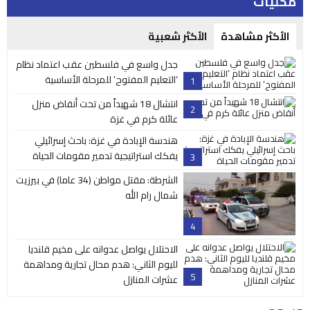
محليات
الأكثر مشاهدة
الأكثر شعبية
جدل واسع في فلسطين عقب اعتماد نظام
‘التعليم المفتوح’ للمرحلة الأساسية
1
انتشال 18 شهيداً من تحت أنقاض منزل
2
عائلة كرم في غزة
هندسة الإبادة في غزة: باحث إسرائيلي
يفكك استراتيجية تدمير مقومات الحياة
3
الشرطة: مقتل مواطن (34 عاما) في بيرزيت
شمال رام الله
4
الاحتلال يواصل عدوانه على مخيم قلنديا
لليوم الثاني: هدم محال تجارية ومداهمة
5
عشرات المنازل