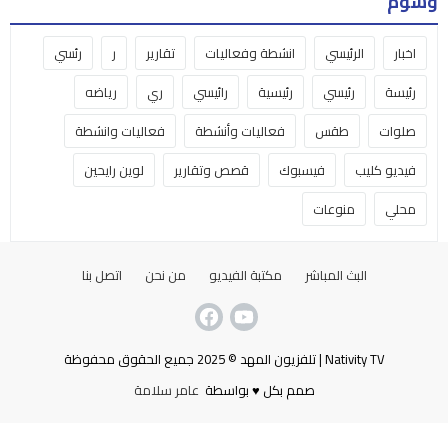
وسوم
اخبار
الرئيسي
انشطة وفعاليات
تقارير
ر
رئسي
رئيسة
رئيسي
رئيسية
رائيسي
ري
رياضه
صلوات
طقس
فعاليات وأنشطة
فعاليات وانشطة
فيديو كليب
فيسبوك
قصص وتقارير
لوين رايحين
محلي
منوعات
البث المباشر
مكتبة الفيديو
من نحن
اتصل بنا
Nativity TV | تلفزيون المهد © 2025 جميع الحقوق محفوظة
صمم بكل ♥ بواسطة
عامر سلامة