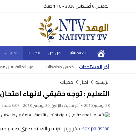
الخميس 6 أغسطس 2026 - 1:10 صباحًا
البث المباشر
من نحن
اتصل بنا
اخبار
أخر المستجدات
وزير المالية يعلن موعد و
الرئيسية
اخبار
محليات
التعليم : توجه حقيقي لانهاء امتحان
28 نوفمبر 2015
آخر تحديث :
الإثنين, 26 نوفمبر, 2018 - 6:07 مساءً
sex pakistan
. فجّر وزير التربية والتعليم صبري صيدم م