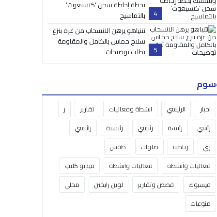
بخطة إحاطة سجن ‘كتسيعوت’
4
بالتماسيح
نتنياهو يرهن الانسحاب من غزة بنزع
سلاح حماس بالكامل والمقاومة
5
تطلب توضيحات
سوم
اخبار
الرئيسي
انشطة وفعاليات
تقارير
ر
رئسي
رئيسة
رئيسي
رئيسية
رائيسي
ري
رياضه
صلوات
طقس
فعاليات وأنشطة
فعاليات وانشطة
فيديو كليب
فيسبوك
قصص وتقارير
لوين رايحين
محلي
منوعات