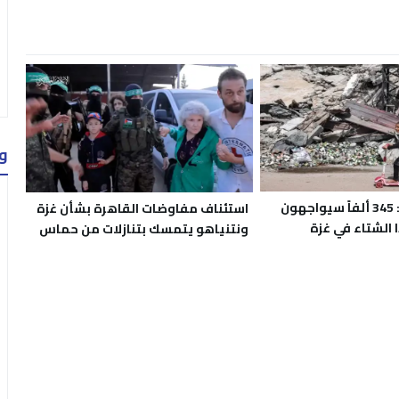
و
الأمم المتحدة: 345 ألفاً سيواجهون
استئناف مفاوضات القاهرة بشأن غزة
ا الشتاء في غزة
ونتنياهو يتمسك بتنازلات من حماس