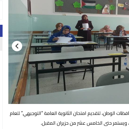
طالبة، في كافة محافظات الوطن، لتقديم امتحان الثانوية العامة “التوجيهي” للعام