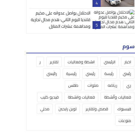
4
الاحتلال يواصل عدوانه على مخيم
قلنديا لليوم الثاني: هدم محال تجارية
5
ومداهمة عشرات المنازل
سوم
اخبار
الرئيسي
انشطة وفعاليات
تقارير
ر
رئسي
رئيسة
رئيسي
رئيسية
رائيسي
ري
رياضه
صلوات
طقس
فعاليات وأنشطة
فعاليات وانشطة
فيديو كليب
فيسبوك
قصص وتقارير
لوين رايحين
محلي
منوعات