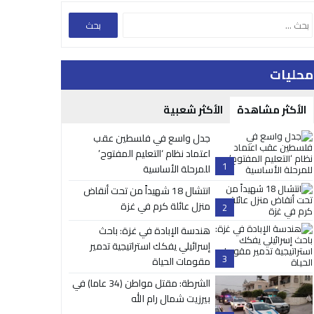
محليات
الأكثر مشاهدة
الأكثر شعبية
جدل واسع في فلسطين عقب
اعتماد نظام ‘التعليم المفتوح’
1
للمرحلة الأساسية
انتشال 18 شهيداً من تحت أنقاض
منزل عائلة كرم في غزة
2
هندسة الإبادة في غزة: باحث
إسرائيلي يفكك استراتيجية تدمير
3
مقومات الحياة
الشرطة: مقتل مواطن (34 عاما) في
بيرزيت شمال رام الله