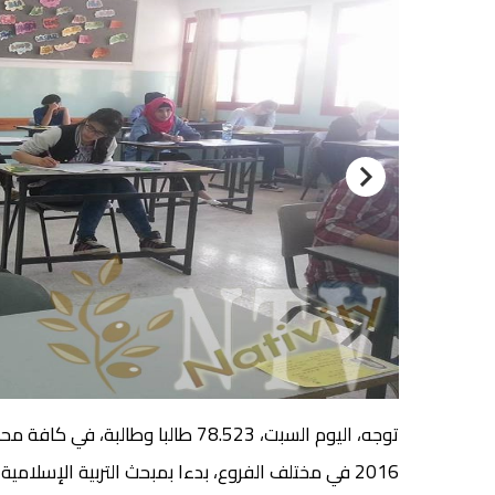
توجه، اليوم السبت، 78.523 طالبا و
2016 في مختلف الفروع، بدءا بمبحث التربية الإسلامية، ويستمر حتى الخامس عشر من حزيران المقبل.