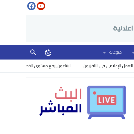
منوعات
زيون
البنتاغون يرفع مستوى الخطر: إسرائيل تتجسس على نقاشات ترامب بشأن 