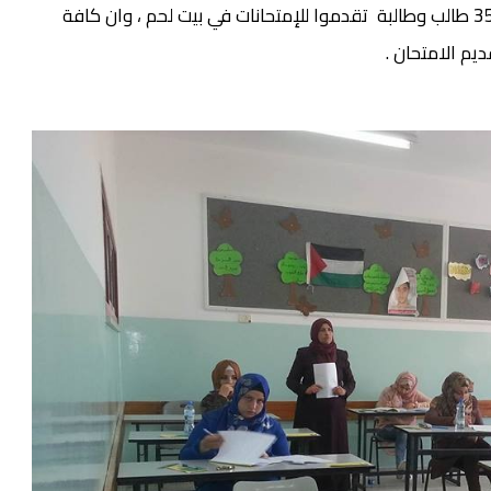
وأكد سامي مروة مدير التربية والتعليم أن نحو نحو 3500 طالب وطالبة تقدموا للإمتحانات في بيت لحم ، وان كافة
يم الامتحان .