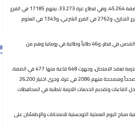
ويبلغ عدد الطلبة المتقدمين للامتحان في محافظات الضفة 45.264، وفي قطاع غزة 33.273، بينهم 17185 في الفرع
العلمي، و53816 في العلوم الإنسانية، و3417 في الفرع التجاري، و2762 في الفرع الشرعي، و1343 في العلوم
كما سيشارك في الامتحان 34 طالباً وطالبة من مدرسة القدس في قطر، و46 طالباً وطالبة في رومانيا وهم من
و
وكانت وزارة التربية والتعليم أنهت كافة الاستعدادات اللازمة لعقد الامتحان، وجهزت 648 قاعة منها 477 في الضفة،
و171 في غزة، ويبلغ عدد المصححين حوالي 10632 مصححاً ومصححة منهم 2086 في غزة، وجرى اختيار 26.200
اخل القاعات وتقديم الخدمات اللازمة للطلبة في المحافظات
 صباح اليوم العملية اللوجستية للامتحانات والإطمئنان على