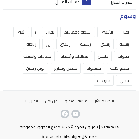
5
عشرات المنازل
وسوم
اخبار
الرئيسي
انشطة وفعاليات
تقارير
ر
رئسي
رئيسة
رئيسي
رئيسية
رائيسي
ري
رياضه
صلوات
طقس
فعاليات وأنشطة
فعاليات وانشطة
فيديو كليب
فيسبوك
قصص وتقارير
لوين رايحين
محلي
منوعات
البث المباشر
مكتبة الفيديو
من نحن
اتصل بنا
Nativity TV | تلفزيون المهد © 2025 جميع الحقوق محفوظة
صمم بكل ♥ بواسطة
عامر سلامة