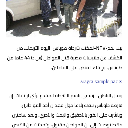
بيت لحم-NTV-تمكنت شرطة طوباس، اليوم الأربعاء، من
الكشف عن ملابسات قضية قتل المواطن (س.د) 44 عاما من
طوباس، وإلقاء القبض على الفاعلين.
.
viagra sample packs
وقال الناطق الرسمي باسم الشرطة المقدم لؤي ارزيقات إن
شرطة طوباس تلقت بلاغا حول فقدان أحد المواطنين،
وباشرت على الفور بالتحقيق والبحث والتحري، وبعد ساعتين
فقط توصلت إلى ان المواطن مقتول، وتمكنت من القبض