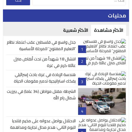
محليات
الأكثر مشاهدة
الأكثر شعبية
جدل واسع في فلسطين عقب اعتماد نظام
‘التعليم المفتوح’ للمرحلة الأساسية
1
انتشال 18 شهيداً من تحت أنقاض منزل
2
عائلة كرم في غزة
هندسة الإبادة في غزة: باحث إسرائيلي
يفكك استراتيجية تدمير مقومات الحياة
3
الشرطة: مقتل مواطن (34 عاما) في بيرزيت
شمال رام الله
4
الاحتلال يواصل عدوانه على مخيم قلنديا
لليوم الثاني: هدم محال تجارية ومداهمة