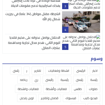
هندسة الإبادة في غزة: باحث إسرائيلي
يفكك استراتيجية تدمير مقومات الحياة
3
الشرطة: مقتل مواطن (34 عاما) في بيرزيت
شمال رام الله
4
الاحتلال يواصل عدوانه على مخيم قلنديا
لليوم الثاني: هدم محال تجارية ومداهمة
5
عشرات المنازل
وسوم
اخبار
الرئيسي
انشطة وفعاليات
تقارير
ر
رئسي
رئيسة
رئيسي
رئيسية
رائيسي
ري
رياضه
صلوات
طقس
فعاليات وأنشطة
فعاليات وانشطة
فيديو كليب
فيسبوك
قصص وتقارير
لوين رايحين