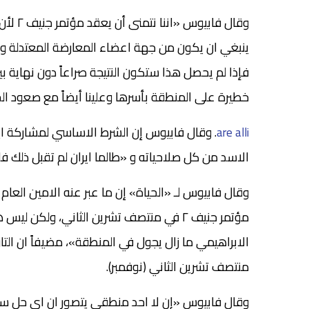
وقال ف
ينبغي ان يكون من جهة اعضاء المعارضة المعتدلة و
فإذا لم يحصل هذا ستكون النتيجة صراعاً دون نهاية بي
خطيرة على المنطقة بأسرها وعلينا أيضاً مع صعود الح
.
are alli
الاسد من كل صلاحياته و «طالما ايران لم تقبل ذلك ف
وقال فابيوس لـ «الحياة» إن ما عبر عنه الامين العام
مؤتمر جنيف ٢ في منتصف تشرين الثاني، ولكن
الابراهيمي ما زال يجول في المنطقة»، مضيفاً ان التا
منتصف تشرين الثاني (نوفمبر).
وقال فابيوس «إن لا احد منطقي يتصور ان اي حل سي