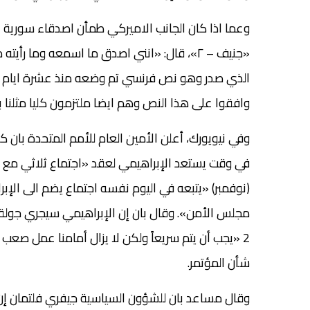
وعما اذا كان الجانب الاميركي طمأن اصدقاء سورية ان
الذي صدر وهو نص فرنسي تم وضعه منذ عشرة ايام وتم
وافقوا على هذا النص وهم ايضا ملتزمون كليا مثلنا ب
(نوفمبر) «يتبعه في اليوم نفسه اجتماع يضم الى الإ
مجلس الأمن». وقال بان إن الإبراهيمي سيجري جول
2 «يجب أن يتم سريعاً ولكن لا يزال أمامنا عمل صعب
شأن المؤتمر.
وقال مساعد بان للشؤون السياسية جيفري فلتمان إ