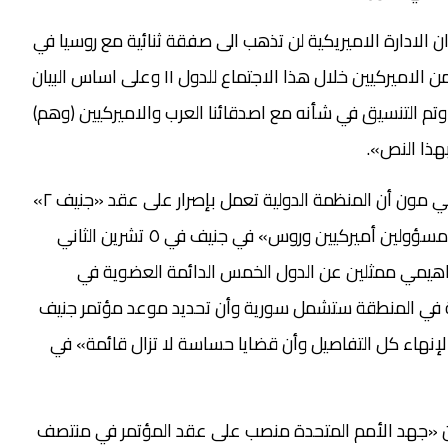
 الادارة الاميريكية لن تذهب الى صفقة ثنائية مع روسيا في
«جنيف – ٢»، قال: «انني اصدق ما اسمعه وما رأيته من الاميركيين خلال هذا الاجتماع للدول ١١ وعلى اساس البيان
 التنسيق في شأنه مع اصدقائنا العرب والاميركيين (وهم)
هذا النص».
وفي نيويورك، أعلن الأمين العام للأمم المتحدة بان كي مون أن المنظمة الدولية تعمل بإصرار على عقد «جنيف ٢»
في وقت يستعد الإبراهيمي لعقد «اجتماع ثلاثي مع مسؤولين أميركيين وروس» في جنيف في ٥ تشرين الثاني
براهيمي ممثلين عن الدول الخمس الدائمة العضوية في
ة في المنطقة ستشمل سورية وأن تحديد موعد مؤتمر جنيف
 لإنهاء كل التفاصيل وأن قضايا حساسة لا تزال قائمة» في
ن «جهد الأمم المتحدة منصب على عقد المؤتمر في منتصف