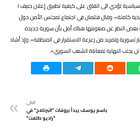
نوفمبر بهدف مساعدة السوريين على إطلاق عملية سياسية تؤدي الى اتفاق على كيفية تطبيق إعلان جنيف ١
يذية كاملة». وقال فلتمان في اجتماع لمجلس الأمن حول
بغض النظر عن صعوبتها هناك أمل بأن سورية جديدة
سورية ولمزيد من زعزعة الاستقرار في المنطقة». وإذ أشاد
ه لن يجلب النهاية لمعاناة الشعب السوري».
التالي
باسم يوسف يبدأ بروفات "البرنامج" في
"راديو طلعت"