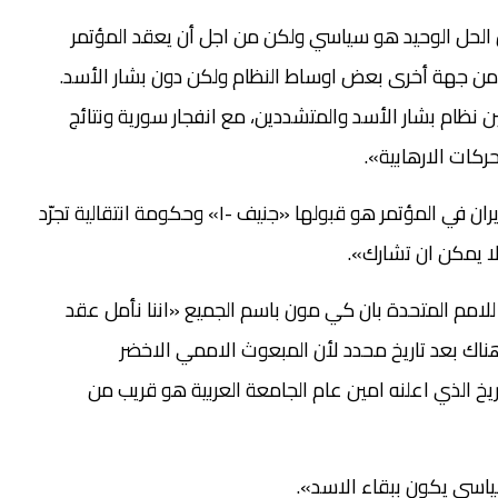
ابيوس «اننا نتمنى أن يعقد مؤتمر جنيف ٢ لأن الحل الوحيد هو سياسي ولكن من اجل أن يعقد المؤتمر
من جهة أخرى بعض اوساط النظام ولكن دون بشار الأسد.
ن نظام بشار الأسد والمتشددين، مع انفجار سورية ونتائج
ركات الارهابية».
وقال فابيوس إن الشرط الاساسي لمشاركة ايران في المؤتمر هو قبولها «جنيف -١» وحكومة انتقالية تجرّد
لا يمكن ان تشارك».
 للامم المتحدة بان كي مون باسم الجميع «اننا نأمل عقد
 ليس هناك بعد تاريخ محدد لأن المبعوث الاممي الاخضر
ريخ الذي اعلنه امين عام الجامعة العربية هو قريب من
اسي يكون ببقاء الاسد».