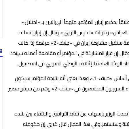
اقاً بحضور إيران المؤتمر، متهماً الإيرانيين بـ «احتلال»
العباس» وقوات «الحرس الثوري». وقال إن إيران تساعد
الرئيس السوري في قتل شعبه. لكنه اضاف أن المعارضة ستقبل مشاركة إيران في «جنيف-2» مرغمة إذا كانت
و
ال إن قرار المشاركة في المؤتمر أو مقاطعة أعماله سيتخذ
قاد الهيئة العامة للإئتلاف الوطني السوري في اسطنبول.
من جهته، أكد كيري أن «جنيف-2» سيكون مبنياً على أساس «جنيف-1»، وهذا يعني أنه بنتيجة المؤتمر سيكون
هناك مرحلة انتقالية وإدارة انتقالية يتفق عليها الفرقاء السوريون المجتمعون في «جنيف-2» وهم من سيقرر مصير
تحدث الوزير بإسهاب عن نقاط التوافق والالتقاء بين بلاده
متينة وستستمر. وفي هذا المجال قال كيري إن حكومته