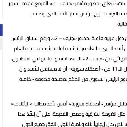
مجموعة «أصدقاء سورية» في لندن أمس «خمس لاءات» تتعلق بحضور مؤتمر «جنيف – 2» المزمع عقده الشهر
هدفه الترتيب لخروج الرئيس بشار الأسد الذي وصفه بـ
لية.
وجاء موقف المعارضة، رغم ضغوط مورست عليها من دول غربية فاعلة لحضور «جنيف – 2»، ورغم استباق الرئيس
أنه «لا يرى مانعاً» من ترشحه لولاية رئاسية جديدة العام
المقبل. وكانت المعارضة قالت انها لن تعلن موقفها النهائي من «جنيف-2» الا بعد اجتماع قيادتها في اسطنبول،
إلا أنه كان واضحاً أنها نالت تأييداً من خلال إعلان الدول الـ 11 من «أصدقاء سورية» أن لا مستقبل للأسد وان
فه الأساسي تطبيق «جنيف-1»، أي خروج الرئيس السوري من الحكم لمصلحة حكومة «كاملة
عد خلال مؤتمر «أصدقاء سورية» أمس بأخذ مطلب «الإئتلاف»
مثل الغوطة الشرقية وحمص القديمة، على أن يُنفّذ هذا
جنيف-2». واعتبر أن مؤتمر لندن كان إيجابياً لأنه وللمرة الأولى تتفق جميع الدول