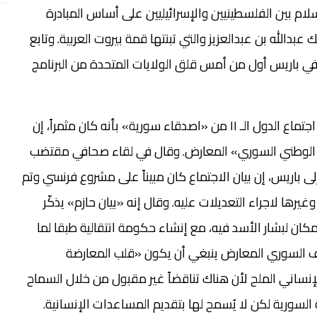
ام بين الفلسطينيين والإسرائيليين على أساس المبادرة
بدالله بن عبدالعزيز والتي تبنتها قمة بيروت العربية. وتابع
 في باريس أول من أمس قلق الولايات المتحدة من البرنامج
من جهته، وصف وزير الخارجية الفرنسي لوران فابيوس اجتماع الدول الـ ١١ من «اصدقاء سورية» بأنه كان مثمراً، إن
ؤتمر «جنيف-٢» أولـ «الائتلاف الوطني السوري» المعارض. وقال في لقاء صحافي مقتضب
ى باريس، إن بيان الاجتماع كان مبيناً على مشروع فرنسي وتم
رها لاجراء التعديلات عليه. وقال إنه «بيان حازم» يذكّر
ة لا مكان لبشار الأسد فيه، مع إنشاء حكومة انتقالية طبقا لما
يؤكد أن الائتلاف السوري المعارض ينبغي أن يكون «قلب المعارضة
إنساني الملح لأن هناك تناقضاً غير مقبول من خلال السماح
 السورية لكن لا يُسمح لها بتقديم المساعدات الإنسانية.