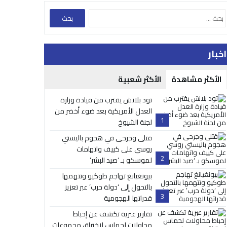
اخبار
الأكثر مشاهدة
الأكثر شعبية
تود بلانش يقترب من قيادة وزارة
العدل الأمريكية بعد ضوء أخضر من
1
لجنة الشيوخ
قتلى وجرحى في هجوم باليستي
روسي على كييف واتهامات
2
لموسكو بـ ‘صيد البشر’
بيونغيانغ تهاجم طوكيو وتتهمها
بالتحول إلى ‘دولة حرب’ عبر تعزيز
3
قدراتها الهجومية
تقارير عبرية تكشف عن إحباط
محاولات لحماس لاختراق مجموعات