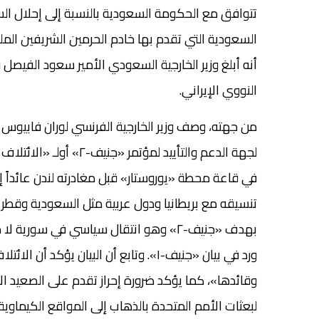
تتوافق مع الحكومة السعودية بالنسبة إلى إحلال السل
السعودية التي تقدم بها خادم الحرمين الشريفين الملك ع
أنه أبلغ وزير الخارجية السعودي الأمير سعود الفيصل
النووي الإيراني.
لجهة الدعم والتأييد لم
في قاعة محطة «يوروستار» قبل مغادرته لندن عائداً إل
تنسيقه مع بريطانيا ودول عربية مثل السعودية وقطر وغي
بهدف «جنيف-٢» وهو انتقال سياسي في سوري
ورد في بيان «جنيف-١». وتابع أن البيان 
وقائدها»، كما يؤكد ضرورة إحراز تقدم على الصعيد ال
لبعثات الأمم المتحدة بالذهاب إلى المواقع الكيماوية