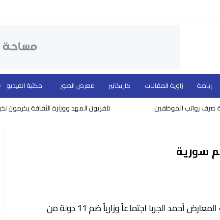
رياضة
زاوية المقالات
كاريكاتير
معرض الصور
مكتبة الفيديو
اتب الموظفين
تلفزيون المهد ووزارة الثقافة يكرمون نخبة من روّاد
م سورية
أبلغ رئيس «الإئتلاف الوطني السوري» المعارض أحمد الجربا اجتماعاً وزارياً ضم 11 دولة من