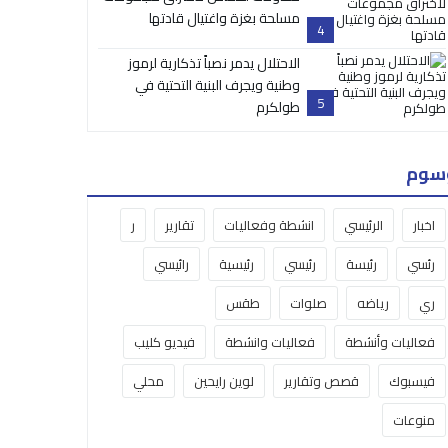
مسلحة بغزة واغتيال قادتها
4
الاحتلال يدمر نصباً تذكارية لرموز
وطنية ويجرف البنية التحتية في
5
طولكرم
سوم
اخبار
الرئيسي
انشطة وفعاليات
تقارير
ر
رئسي
رئيسة
رئيسي
رئيسية
رائيسي
ري
رياضه
صلوات
طقس
فعاليات وأنشطة
فعاليات وانشطة
فيديو كليب
فيسبوك
قصص وتقارير
لوين رايحين
محلي
منوعات