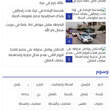
عائلة كرم في غزة
هندسة الإبادة في غزة: باحث إسرائيلي
يفكك استراتيجية تدمير مقومات الحياة
3
الشرطة: مقتل مواطن (34 عاما) في بيرزيت
شمال رام الله
4
الاحتلال يواصل عدوانه على مخيم قلنديا
لليوم الثاني: هدم محال تجارية ومداهمة
5
عشرات المنازل
وسوم
اخبار
الرئيسي
انشطة وفعاليات
تقارير
ر
رئسي
رئيسة
رئيسي
رئيسية
رائيسي
ري
رياضه
صلوات
طقس
فعاليات وأنشطة
فعاليات وانشطة