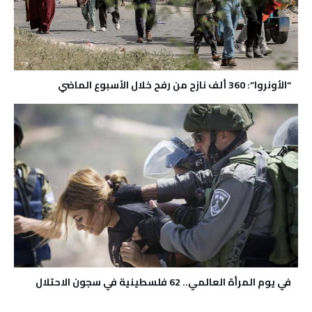
“الأونروا”: 360 ألف نازح من رفح خلال الأسبوع الماضي
في يوم المرأة العالمي.. 62 فلسطينية في سجون الاحتلال