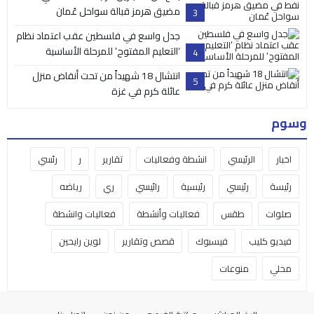
مضيق هرمز قبالة سواحل عُمان
3
جدل واسع في فلسطين عقب اعتماد نظام
‘التعليم المفتوح’ للمرحلة الأساسية
4
انتشال 18 شهيداً من تحت أنقاض منزل
5
عائلة كرم في غزة
وسوم
اخبار
الرئيسي
انشطة وفعاليات
تقارير
ر
رئسي
رئيسة
رئيسي
رئيسية
رائيسي
ري
رياضه
صلوات
طقس
فعاليات وأنشطة
فعاليات وانشطة
فيديو كليب
فيسبوك
قصص وتقارير
لوين رايحين
محلي
منوعات