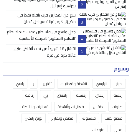
2
بكراهية إسرائيل
بلاغ عن انفجارين قرب ناقلة نفط في
مضيق هرمز قبالة سواحل عُمان
3
جدل واسع في فلسطين عقب اعتماد نظام
‘التعليم المفتوح’ للمرحلة الأساسية
4
انتشال 18 شهيداً من تحت أنقاض منزل
5
عائلة كرم في غزة
وسوم
اخبار
الرئيسي
انشطة وفعاليات
تقارير
ر
رئسي
رئيسة
رئيسي
رئيسية
رائيسي
ري
رياضه
صلوات
طقس
فعاليات وأنشطة
فعاليات وانشطة
فيديو كليب
فيسبوك
قصص وتقارير
لوين رايحين
محلي
منوعات