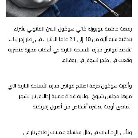
رفعت حاكمة نيويورك كاثي هوكول السن القانوني لشراء
بندقية شبه آلية من 18 إلى 21 عاما الاثنين، في إطار إجراءات
تشديد قوانين حيازة الأسلحة النارية في أعقاب مجزرة عنصرية
وقعت في متجر تسوق في بوفالو.
وأقرّت هوكول حزمة إصلاح قوانين حيازة الأسلحة النارية التي
مررها مجلس شيوخ الولاية غداة عملية إطلاق نار الشهر
الماضي أودت بعشرة أشخاص من أصول إفريقية.
وتأتي الإجراءات في ظل سلسلة عمليات إطلاق نار في