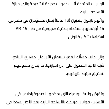
الولايات المتحدة أثارت دعوات جديدة لتشديد قوانين حيازة
الأسلحة النارية.
واتّهم بايتون جندرون (18 عاما) بقتل متسوّقين في متجر في
14 أيار/مايو باستخدام بندقية هجومية من طراز AR-15
اشتراها بشكل قانوني.
وإلى جانب مسألة العمر، سيتعيّن الآن على مشتري البنادق
شبه الآلية الحصول على إذن لحيازتها، ما يعني خضوعهم
لتحقيق مرتبط بتاريخهم.
وتفرض ولاية نيويورك التي يحكمها الديموقراطيون في
الأساس قوانين مرتبطة بالأسلحة النارية تعد الأكثر تشددا في