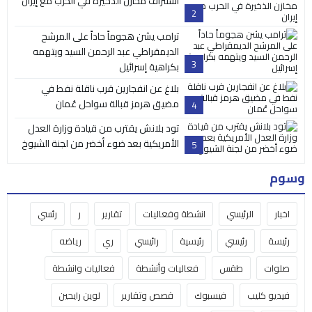
استنزاف مخازن الذخيرة في الحرب مع إيران
2
ترامب يشن هجوماً حاداً على المرشح
الديمقراطي عبد الرحمن السيد ويتهمه
3
بكراهية إسرائيل
بلاغ عن انفجارين قرب ناقلة نفط في
مضيق هرمز قبالة سواحل عُمان
4
تود بلانش يقترب من قيادة وزارة العدل
الأمريكية بعد ضوء أخضر من لجنة الشيوخ
5
وسوم
اخبار
الرئيسي
انشطة وفعاليات
تقارير
ر
رئسي
رئيسة
رئيسي
رئيسية
رائيسي
ري
رياضه
صلوات
طقس
فعاليات وأنشطة
فعاليات وانشطة
فيديو كليب
فيسبوك
قصص وتقارير
لوين رايحين