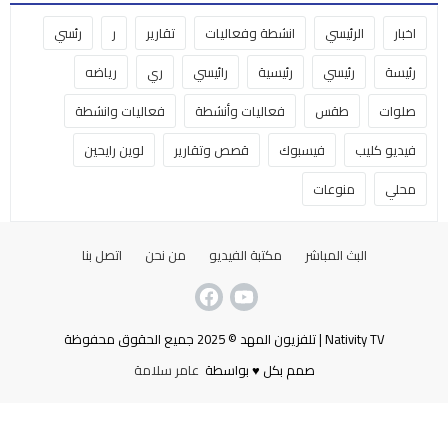
اخبار
الرئيسي
انشطة وفعاليات
تقارير
ر
رئسي
رئيسة
رئيسي
رئيسية
رائيسي
ري
رياضه
صلوات
طقس
فعاليات وأنشطة
فعاليات وانشطة
فيديو كليب
فيسبوك
قصص وتقارير
لوين رايحين
محلي
منوعات
البث المباشر
مكتبة الفيديو
من نحن
اتصل بنا
Nativity TV | تلفزيون المهد © 2025 جميع الحقوق محفوظة
صمم بكل ♥ بواسطة
عامر سلامة