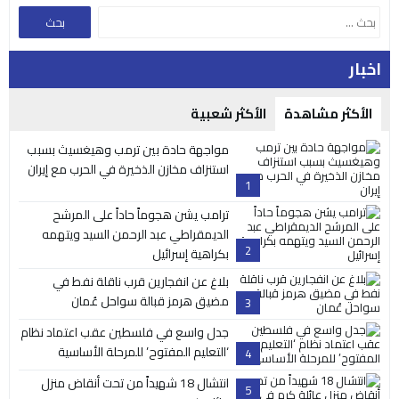
اخبار
الأكثر مشاهدة
الأكثر شعبية
مواجهة حادة بين ترمب وهيغسيث بسبب
استنزاف مخازن الذخيرة في الحرب مع إيران
1
ترامب يشن هجوماً حاداً على المرشح
الديمقراطي عبد الرحمن السيد ويتهمه
2
بكراهية إسرائيل
بلاغ عن انفجارين قرب ناقلة نفط في
مضيق هرمز قبالة سواحل عُمان
3
جدل واسع في فلسطين عقب اعتماد نظام
‘التعليم المفتوح’ للمرحلة الأساسية
4
انتشال 18 شهيداً من تحت أنقاض منزل
5