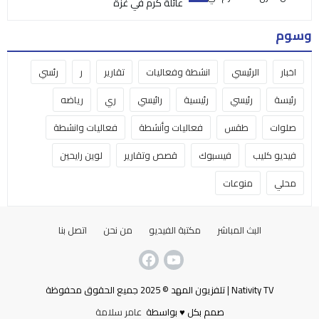
عائلة كرم في غزة
وسوم
اخبار
الرئيسي
انشطة وفعاليات
تقارير
ر
رئسي
رئيسة
رئيسي
رئيسية
رائيسي
ري
رياضه
صلوات
طقس
فعاليات وأنشطة
فعاليات وانشطة
فيديو كليب
فيسبوك
قصص وتقارير
لوين رايحين
محلي
منوعات
البث المباشر
مكتبة الفيديو
من نحن
اتصل بنا
Nativity TV | تلفزيون المهد © 2025 جميع الحقوق محفوظة
صمم بكل ♥ بواسطة
عامر سلامة