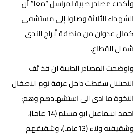
وأكدت مصادر طبية لمراسل “معا” أن
الشهداء الثلاثة وصلوا إلى مستشفى
كمال عدوان من منطقة أبراج الندى
شمال القطاع.
واوضحت المصادر الطبية ان قذائف
الاحتلال سقطت داخل غرفة نوم الاطفال
الاخوة ما ادى الى استشهادهم وهم:
احمد اسماعيل ابو مسلم (14 عاما)،
وشقيقته ولاء (13عاما)، وشقيقهم