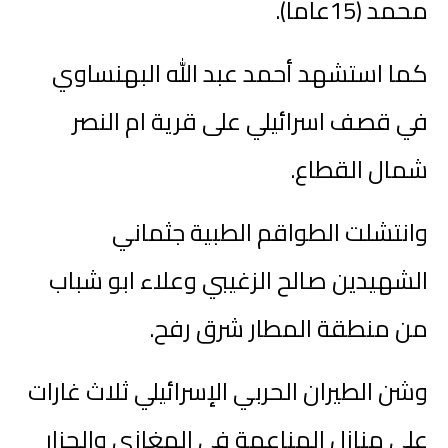
محمد (15عاما).
كما استشهد أحمد عبد الله البهنساوي
في قصف اسرائيلي على قرية ام النصر
شمال القطاع.
وانتشلت الطواقم الطبية جثماني
الشهيدين صالح الزغيبي وعلاء ابو شباب
من منطقة المطار شرق رفح.
وشن الطيران الحربي الإسرائيلي ثلاث غارات
على منازل المناعمة في المغازي والجزار