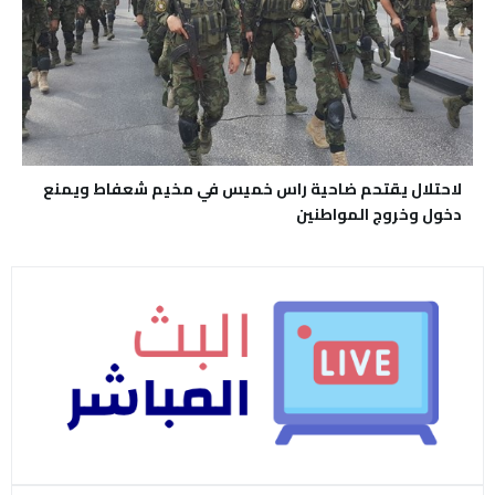
لاحتلال يقتحم ضاحية راس خميس في مخيم شعفاط ويمنع
دخول وخروج المواطنين