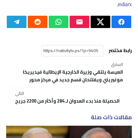
.
indiarx
رابط مختصر
السابق
العيسة يلتقي وزيرة الخارجية الإيطالية فيديريكا
موغيريني ويفتتحان قسم جديد في مركز محور
التالي
الحصيلة منذ بدء العدوان لـ 284 وأكثر من 2200 جريح
مقالات ذات صلة