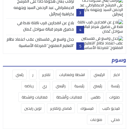
ترامب يشن هجوماً حاداً على المرشح
الديمقراطي عبد الرحمن السيد ويتهمه
3
بكراهية إسرائيل
بلاغ عن انفجارين قرب ناقلة نفط في
مضيق هرمز قبالة سواحل عُمان
4
جدل واسع في فلسطين عقب اعتماد نظام
‘التعليم المفتوح’ للمرحلة الأساسية
5
وسوم
اخبار
الرئيسي
انشطة وفعاليات
تقارير
ر
رئسي
رئيسة
رئيسي
رئيسية
رائيسي
ري
رياضه
صلوات
طقس
فعاليات وأنشطة
فعاليات وانشطة
فيديو كليب
فيسبوك
قصص وتقارير
لوين رايحين
محلي
منوعات