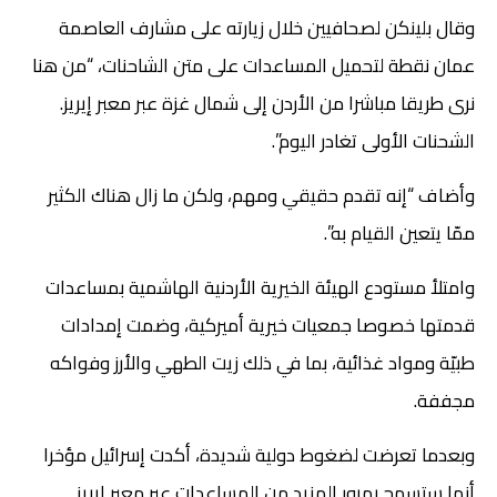
وقال بلينكن لصحافيين خلال زيارته على مشارف العاصمة
عمان نقطة لتحميل المساعدات على متن الشاحنات، “من هنا
نرى طريقا مباشرا من الأردن إلى شمال غزة عبر معبر إيريز.
الشحنات الأولى تغادر اليوم”.
وأضاف “إنه تقدم حقيقي ومهم، ولكن ما زال هناك الكثير
ممّا يتعين القيام به”.
وامتلأ مستودع الهيئة الخيرية الأردنية الهاشمية بمساعدات
قدمتها خصوصا جمعيات خيرية أميركية، وضمت إمدادات
طبيّة ومواد غذائية، بما في ذلك زيت الطهي والأرز وفواكه
مجففة.
وبعدما تعرضت لضغوط دولية شديدة، أكدت إسرائيل مؤخرا
أنها ستسمح بمرور المزيد من المساعدات عبر معبر إيريز