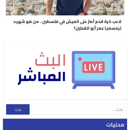
لاعب كرة قدم أصرّ على العيش في فلسطين.. من هو شهيد
ترمسعيا عمر أبو القطين؟
محليات