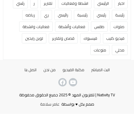
اخبار
الرئيسي
انشطة وفعاليات
تقارير
ر
رئسي
رئيسة
رئيسي
رئيسية
رائيسي
ري
رياضه
صلوات
طقس
فعاليات وأنشطة
فعاليات وانشطة
فيديو كليب
فيسبوك
قصص وتقارير
لوين رايحين
محلي
منوعات
البث المباشر
مكتبة الفيديو
من نحن
اتصل بنا
Nativity TV | تلفزيون المهد © 2025 جميع الحقوق محفوظة
صمم بكل ♥ بواسطة
عامر سلامة